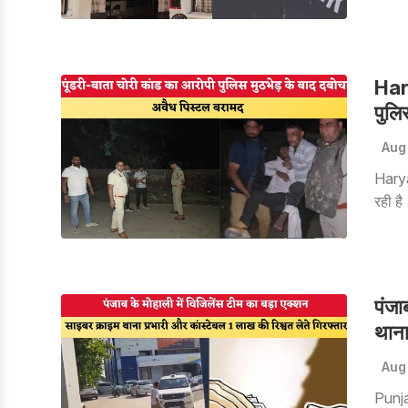
घटना 
ऋषिकेश
बालिक
किया
Har
पुलि
Aug
Harya
रही है
सीआईए 
दौरान 
जिला 
पंजा
थाना
Aug
Punja