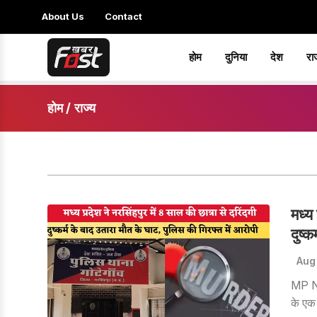
About Us
Contact
होम
दुनिया
देश
रा
होम
/
राज्य
मध्य
दुष्
Aug
MP New
के एक 