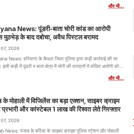
सामने आई है। घटना की सूचना मिलते ही पुलिस अधीक्षक नरसिंहपुर डॉ.
और भी...
 मीना ने मामले को अत्यंत गंभीरता से लेते हुए तत्काल संज्ञान लिया और
ा तथा आरोपी की पतासाजी के लिए 5 से 6 विशेष पुलिस टीमों का गठन
।
yana News: पूंडरी-बाता चोरी कांड का आरोपी
स मुठभेड़ के बाद दबोचा, अवैध पिस्टल बरामद
 07, 2026
na News: हरियाणा के कैथल जिला पुलिस द्वारा कड़ी कार्रवाई की जा
। इसी कड़ी में पूंडरी व बाता क्षेत्र में चोरी की वारदातों में वांछित आरोपी को
कलायत द्वारा पुलिस मुठभेड़ के बाद काबू कर लिया। जवाबी कार्रवाई के
और भी...
आरोपी के बाएं पैर में गोली लगी, जिसके बाद उसे काबू कर उपचार के लिए
नागरिक अस्पताल कैथल में भर्ती कराया गया।
ब के मोहाली में विजिलेंस का बड़ा एक्शन, साइबर क्राइम
 प्रभारी और कांस्टेबल 1 लाख की रिश्वत लेते गिरफ्तार
 07, 2026
b News: पंजाब के बठिंडा के साइबर क्राइम पुलिस स्टेशन और मोहाली