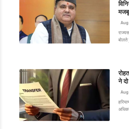
विनि
मजब
Aug
राज्यस
बोलते 
सशक्त
रोहत
ने द
Aug
हरिया
अधिकार
अनुरा