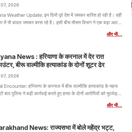
 07, 2026
a Weather Update: इन दिनों पूरे देश में जमकर बारिश हो रही है। वहीं
णा में भी बादल जमकर बरस रहे है। इसी बीच मौसम विभाग ने एक बड़ा अलर्ट
िया है। IMD के मुताबिक, अगले तीन घंटों के दौरान हरियाणा के कई जिलों
और भी...
ौसम अचानक बदल सकता है।
ana News : हरियाणा के करनाल में देर रात
उंटर, बीरू वाल्मीकि हत्याकांड के दोनों शूटर ढेर
 07, 2026
l Encounter: हरियाणा के करनाल में बीरू वाल्मीकि हत्याकांड के महज
टों बाद पुलिस ने बड़ी कार्रवाई करते हुए हत्या के दोनों आरोपियों को मुठभेड़ में
िराया। देर रात पश्चिमी यमुना नहर बाईपास पर पुलिस और बदमाशों के बीच
और भी...
ठभेड़ में दोनों आरोपी घायल हो गए। उन्हें इलाज के लिए अस्पताल ले जाया
हां उपचार के दौरान दोनों की मौत हो गई।
rakhand News: राज्यसभा में बोले महेंद्र भट्ट,