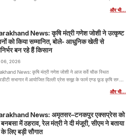
ेंस कर प्रदेश में चल रही विशेष गहन पुनरीक्षण अभियान के सम्बंध में प्रेस
और भी...
ेंस कर विस्तार पूर्वक जानकारी दी। इस अवसर पर मुख्य निर्वाचन अधिकारी
ाया कि वर्तमान में एसआईआर प्रक्रिया के तहत नोटिस फेज में 24 लाख 30
के सापेक्ष 20 लाख 27 हजार नोटिस मतदाताओं तक पंहुचा दिए गए हैं। मुख्य
rakhand News: कृषि मंत्री गणेश जोशी ने उत्कृष्ट
चन अधिकारी ने बताया कि 14 जुलाई से 5 अगस्त तक दावे और आपत्तियों के
नों को किया सम्मानित, बोले- आधुनिक खेती से
ं अबतक फार्म 6 के 57 हजार, फार्म 7 के 22 हजार 668 एवं फार्म 8 के 26
निर्भर बन रहे हैं किसान
45 आवेदन बीते 20 दिन में प्राप्त हो चुके हैं।
 06, 2026
akhand News: कृषि मंत्री गणेश जोशी ने आज सर्वे चौक स्थित
टी सभागार में आयोजित दिल्ली प्रेस समूह के फार्म एण्ड फूड कृषि सम्मान
कार–2026 समारोह में मुख्य अतिथि के रूप में प्रतिभाग किया। इस अवसर
और भी...
ोंने कृषि एवं उद्यानिकी के क्षेत्र में नवाचार और उत्कृष्ट कार्य करने वाले
ों को कृषि सम्मान पुरस्कार प्रदान कर सम्मानित किया।
arakhand News: अमृतसर–टनकपुर एक्सप्रेस को
 बनबसा में ठहराव, रेल मंत्री ने दी मंजूरी, सीएम ने बताया
्र के लिए बड़ी सौगात