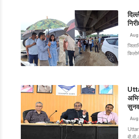
दिल्
निरी
Aug
जिलाध
किलोम
निरीक्
Utt
अभिय
सुनव
Aug
Uttara
बी.वी.