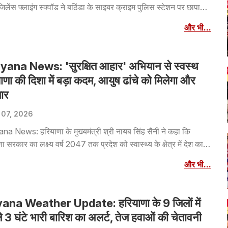
िलेंस फ्लाइंग स्क्वॉड ने बठिंडा के साइबर क्राइम पुलिस स्टेशन पर छापा
एक पुलिस स्टेशन के इंचार्ज और कांस्टेबल को 1 लाख रुपये की रिश्वत लेते
और भी...
रफ्तार किया। कई घंटों तक चली छापेमारी के बाद विजिलेंस दोनों आरोपियों
े साथ मोहाली ले गई। शिकायतकर्ता ने मुख्यमंत्री भगवंत मान का धन्यवाद
।
yana News: 'सुरक्षित आहार' अभियान से स्वस्थ
ाणा की दिशा में बड़ा कदम, आयुष ढांचे को मिलेगा और
तार
 07, 2026
na News: हरियाणा के मुख्यमंत्री श्री नायब सिंह सैनी ने कहा कि
ा सरकार का लक्ष्य वर्ष 2047 तक प्रदेश को स्वास्थ्य के क्षेत्र में देश का
ी राज्य बनाना है। इसी सोच के साथ आयुष सेवाओं का विस्तार किया जा रहा
और भी...
ाकि लोगों को आधुनिक चिकित्सा के साथ-साथ आयुर्वेद, योग और प्राकृतिक
्सा का भी अधिक से अधिक लाभ मिल सके। उन्होंने कहा कि सरकार संकल्प
र बजट में की गई घोषणाओं को तय समय सीमा में पूरा करने के लिए प्रतिबद्ध
ana Weather Update: हरियाणा के 9 जिलों में
 3 घंटे भारी बारिश का अलर्ट, तेज हवाओं की चेतावनी