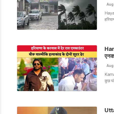
Aug
Hayan
हरिया
जारी क
में म
Hary
एनका
Aug
Karna
कुछ घं
मार ग
हुई मु
गया, ज
Utta