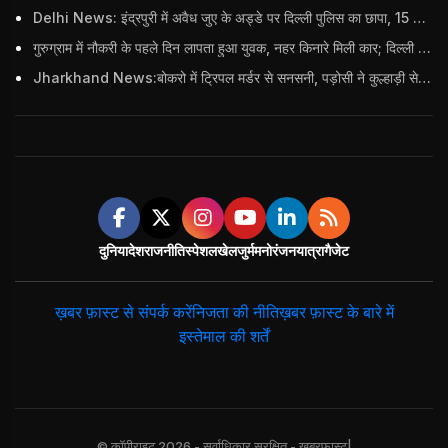
Delhi News: इंद्रपुरी में अवैध जुए के अड्डे पर दिल्ली पुलिस का छापा, 15 जुआरियों को पकड़ा; ₹3.61 लाख नकद और अन्य सामान बरामद
गुरुग्राम में नौकरी के पहले दिन लापता हुआ युवक, नहर किनारे मिली कार; दिल्ली पुलिस ने दर्ज की FIR
Jharkhand News:बोकरो में ट्रिपल मर्डर से सनसनी, पड़ोसी ने कुल्हाड़ी से पति-पत्नी और बहु की हत्या की
दुनिया
देश
राजनीति
स्पेशल
खेल
जुर्म
मनोरंजन
यात्रा
गैजेट
ख़बर फ़ास्ट से संपर्क करें
निजता की नीति
ख़बर फ़ास्ट के बारे में
इस्तेमाल की शर्तें
© कॉपीराइट 2026 - सर्वाधिकार सुरक्षित - खबरफास्ट|