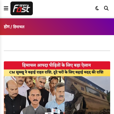
होम
/
हिमाचल