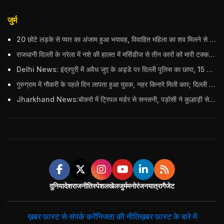
जुर्म
20 छोटे लड़के से प्यार का अंजाम हुआ भयावह, विवाहित महिला का शव मिलने से मचा हड़कंप
राजधानी दिल्ली के नरेला में नशे की हालत में मर्सिडीज से तीन कारों को मारी टक्कर, बुजुर्ग महिला की मौत; हिरासत में आरोपी
Delhi News: इंद्रपुरी में अवैध जुए के अड्डे पर दिल्ली पुलिस का छापा, 15 जुआरियों को पकड़ा; ₹3.61 लाख नकद और अन्य सामान बरामद
गुरुग्राम में नौकरी के पहले दिन लापता हुआ युवक, नहर किनारे मिली कार; दिल्ली पुलिस ने दर्ज की FIR
Jharkhand News:बोकरो में ट्रिपल मर्डर से सनसनी, पड़ोसी ने कुल्हाड़ी से पति-पत्नी और बहु की हत्या की
दुनिया
देश
राजनीति
स्पेशल
खेल
जुर्म
मनोरंजन
यात्रा
गैजेट
ख़बर फ़ास्ट से संपर्क करें
निजता की नीति
ख़बर फ़ास्ट के बारे में