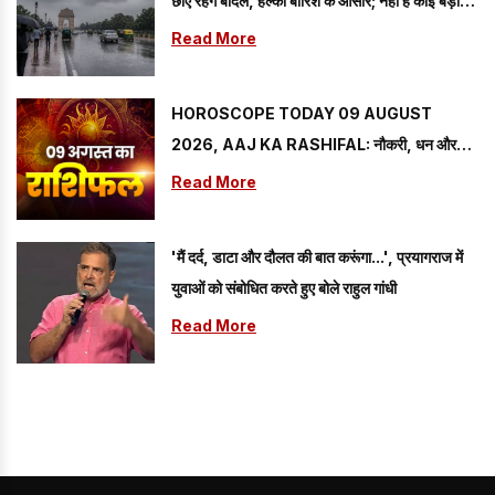
छाए रहेंगे बादल, हल्की बारिश के आसार; नहीं है कोई बड़ा
अलर्ट
Read More
HOROSCOPE TODAY 09 AUGUST
2026, AAJ KA RASHIFAL: नौकरी, धन और
यात्रा के मामले में कैसा रहेगा रविवार? जानें सभी राशियों का
Read More
हाल
'मैं दर्द, डाटा और दौलत की बात करूंगा...', प्रयागराज में
युवाओं को संबोधित करते हुए बोले राहुल गांधी
Read More