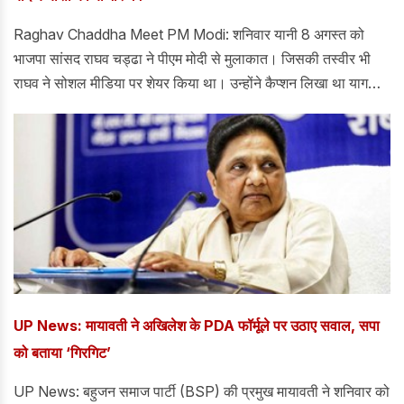
Raghav Chaddha Meet PM Modi: शनिवार यानी 8 अगस्त को
भाजपा सांसद राघव चड्ढा ने पीएम मोदी से मुलाकात। जिसकी तस्वीर भी
राघव ने सोशल मीडिया पर शेयर किया था। उन्होंने कैप्शन लिखा था यागदार
सुबह।
UP News: मायावती ने अखिलेश के PDA फॉर्मूले पर उठाए सवाल, सपा
को बताया ‘गिरगिट’
UP News: बहुजन समाज पार्टी (BSP) की प्रमुख मायावती ने शनिवार को