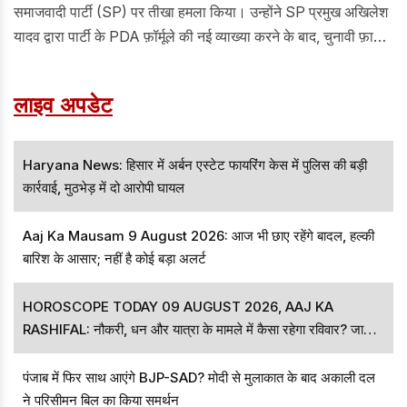
समाजवादी पार्टी (SP) पर तीखा हमला किया। उन्होंने SP प्रमुख अखिलेश
यादव द्वारा पार्टी के PDA फ़ॉर्मूले की नई व्याख्या करने के बाद, चुनावी फ़ायदे
के लिए अपना राजनीतिक रुख बदलने का आरोप लगाया। मायावती ने आरोप
लगाया कि SP ब्राह्मण समुदाय को लुभाने की कोशिश कर रही है, क्योंकि
लाइव अपडेट
उसने देखा है कि ऊंची जाति के वोटर, खासकर ब्राह्मण, BSP की ओर बढ़
रहे हैं।
Haryana News: हिसार में अर्बन एस्टेट फायरिंग केस में पुलिस की बड़ी
कार्रवाई, मुठभेड़ में दो आरोपी घायल
Aaj Ka Mausam 9 August 2026: आज भी छाए रहेंगे बादल, हल्की
बारिश के आसार; नहीं है कोई बड़ा अलर्ट
HOROSCOPE TODAY 09 AUGUST 2026, AAJ KA
RASHIFAL: नौकरी, धन और यात्रा के मामले में कैसा रहेगा रविवार? जानें
सभी राशियों का हाल
पंजाब में फिर साथ आएंगे BJP-SAD? मोदी से मुलाकात के बाद अकाली दल
ने परिसीमन बिल का किया समर्थन