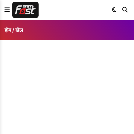
होम
खेल
/