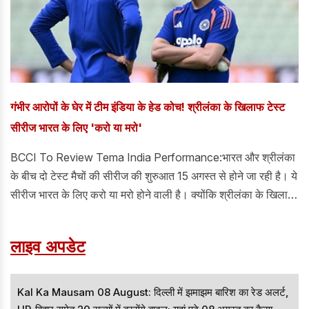
गंभीर आरोपों के घेर में टीम इंडिया के हेड कोच! श्रीलंका के खिलाफ टेस्ट
सीरीज भारत के लिए 'करो या मरो'
BCCI To Review Tema India Performance:भारत और श्रीलंका
के बीच दो टेस्ट मैचों की सीरीज की शुरुआत 15 अगस्त से होने जा रही है। ये
सीरीज भारत के लिए करो या मरो होने वाली है। क्योंकि श्रीलंका के खिलाफ
टेस्ट मैच हारने का मतलब है विश्व टेस्ट चैंपियनशिप की रेस से बाहर हो
जाना। दूसरी तरफ टीम इंडिया के हेड कोच गौतम गंभीर पर सनसनीखेज
लाइव अपडेट
आरोप लगे हैं। गौतम गंभीर के लिए चिंता की बात ये है कि उन
Kal Ka Mausam 08 August: दिल्ली में झमाझम बारिश का रेड अलर्ट,