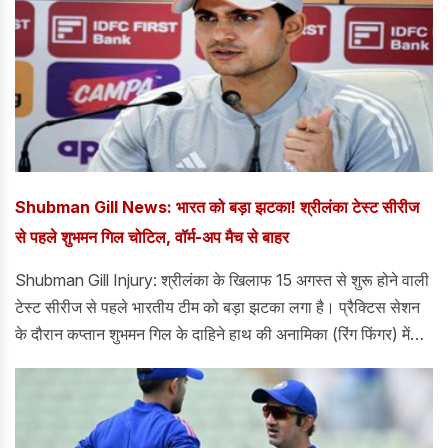
Shubman Gill News: भारत को बड़ा झटका! श्रीलंका टेस्ट सीरीज
से पहले शुभमन गिल चोटिल, वॉर्म-अप मैच से बाहर
Shubman Gill Injury: श्रीलंका के खिलाफ 15 अगस्त से शुरू होने वाली
टेस्ट सीरीज से पहले भारतीय टीम को बड़ा झटका लगा है। प्रैक्टिस सेशन
के दौरान कप्तान शुभमन गिल के दाहिने हाथ की अनामिका (रिंग फिंगर) में
चोट लग गई है। फिलहाल BCCI की मेडिकल टीम उनकी चोट पर लगातार
नजर बनाए हुए है। एहतियात के तौर पर गिल को शुक्रवार को SLC XI के
खिलाफ खेले जा रहे वॉर्म-अप मैच के पहले दिन आराम दिया गया है। उनकी
गैरमौजूदगी में अनुभवी बल्लेबाज केएल राहुल टीम की कप्तानी संभाल रहे हैं।