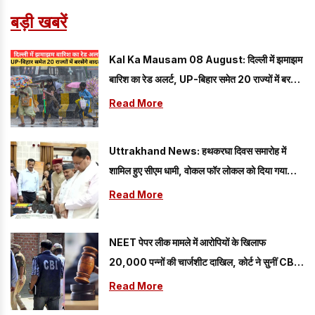
बड़ी खबरें
Kal Ka Mausam 08 August: दिल्ली में झमाझम
बारिश का रेड अलर्ट, UP-बिहार समेत 20 राज्यों में बरसेंगे
बादल; यहां पढ़े 08 अगस्त का कैसा रहेगा मौसम
Read More
Uttrakhand News: हथकरघा दिवस समारोह में
शामिल हुए सीएम धामी, वोकल फॉर लोकल को दिया गया
प्रोत्साहन
Read More
NEET पेपर लीक मामले में आरोपियों के खिलाफ
20,000 पन्नों की चार्जशीट दाखिल, कोर्ट ने सुनीं CBI
की दलीलें
Read More