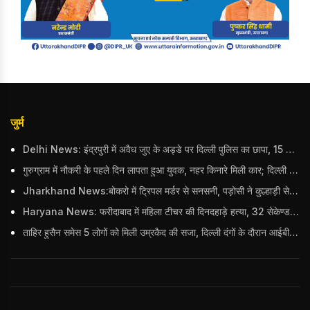
जुर्म
Delhi News: इंद्रपुरी में अवैध जुए के अड्डे पर दिल्ली पुलिस का छापा, 15 जुआरियों को पकड़ा; ₹3.61 लाख नकद और अन्य सामान बरामद
गुरुग्राम में नौकरी के पहले दिन लापता हुआ युवक, नहर किनारे मिली कार; दिल्ली पुलिस ने दर्ज की FIR
Jharkhand News:बोकरो में ट्रिपल मर्डर से सनसनी, पड़ोसी ने कुल्हाड़ी से पति-पत्नी और बहु की हत्या की
Haryana News: फरीदाबाद में महिला टीचर की दिनदहाड़े हत्या, 32 सेकेण्ड में 34 बार किया वार
ताहिर हुसैन समेस 5 लोगों को मिली उम्रकैद की सजा, दिल्ली दंगों के दौरान आईबी अधिकारी का किया था कत्ल