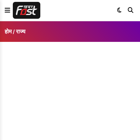
होम
राज्य
/