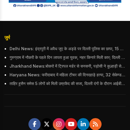
जुर्म
Delhi News: इंद्रपुरी में अवैध जुए के अड्डे पर दिल्ली पुलिस का छापा, 15 जुआरियों को पकड़ा; ₹3.61 लाख नकद और अन्य सामान बरामद
गुरुग्राम में नौकरी के पहले दिन लापता हुआ युवक, नहर किनारे मिली कार; दिल्ली पुलिस ने दर्ज की FIR
Jharkhand News:बोकरो में ट्रिपल मर्डर से सनसनी, पड़ोसी ने कुल्हाड़ी से पति-पत्नी और बहु की हत्या की
Haryana News: फरीदाबाद में महिला टीचर की दिनदहाड़े हत्या, 32 सेकेण्ड में 34 बार किया वार
ताहिर हुसैन समेस 5 लोगों को मिली उम्रकैद की सजा, दिल्ली दंगों के दौरान आईबी अधिकारी का किया था कत्ल