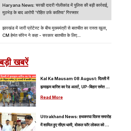
Haryana News: चरखी दादरी गोलीकांड में पुलिस की बड़ी कार्रवाई,
मुठभेड़ के बाद आरोपी 'रोहित उर्फ कातिया' गिरफ्तार
झारखंड में जारी प्रोटेस्ट के बीच मुख्यमंत्री से बातचीत का रास्ता खुला,
CM हेमंत सोरेन ने कहा - सरकार बातचीत के लिए...
बड़ी खबरें
Kal Ka Mausam 08 August: दिल्ली में
झमाझम बारिश का रेड अलर्ट, UP-बिहार समेत 20
राज्यों में बरसेंगे बादल; यहां पढ़े 08 अगस्त का कैसा
Read More
रहेगा मौसम
Uttrakhand News: हथकरघा दिवस समारोह
में शामिल हुए सीएम धामी, वोकल फॉर लोकल को दिया