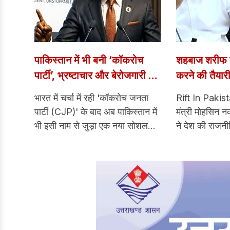
पाकिस्तान में भी बनी ‘कॉकरोच
शहबाज शरीफ क
पार्टी’, भ्रष्टाचार और बेरोजगारी के
करने की तैयारी
खिलाफ शुरू हुई मुहिम
से पाकिस्तान मे
भारत में चर्चा में रही 'कॉकरोच जनता
Rift In Pakista
पार्टी (CJP)' के बाद अब पाकिस्तान में
मंत्री मोहसिन न
भी इसी नाम से जुड़ा एक नया सोशल
ने देश की राजनीत
मीडिया आंदोलन सामने आया है। खुद
है। नकवी ने पह
को 'कॉकरोच पार्टी पाकिस्तान (CPP)'
व्यवस्था को बर्
कहने वाला यह समूह भ्रष्टाचार, खराब
संकेत दिए जिनसे 
शासन और आर्थिक संकट के खिलाफ
नौकरशाही और रा
आवाज उठा रहा है।
हलचल तेज हो 