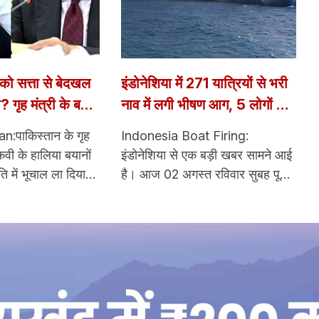
ो सत्ता से बेदखल
इंडोनेशिया में 271 यात्रियों से भरी
? गृह मंत्री के बयान
नाव में लगी भीषण आग, 5 लोगों ने
ं मचा हड़कंप
गवाई जान; 41 लापता
n:पाकिस्तान के गृह
Indonesia Boat Firing:
कवी के हालिया बयानों
इंडोनेशिया से एक बड़ी खबर सामने आई
ि में भूचाल ला दिया
है। आज 02 अगस्त रविवार सुबह पूर्वी
ले पाकिस्तान की शासन
जावा तट के पास एक यात्री फेरी में लगी
बाद बताया और फिर ऐसे
भीषण आग लग दई। हादसे के समय
सत्ता प्रतिष्ठान,
फेरी में 271 लोग सवार थे, जिसमें से
जनीतिक वर्ग के भीतर
अभीतक 225 लोगों को सुरक्षित बचा
गई।
लिया गया है। जानकारी के अनुसार, इस
हादसे में 5 लोगों की मौत हो चुकी हैं,
जबकि 41 लोग अभी भी लापता बताए जा