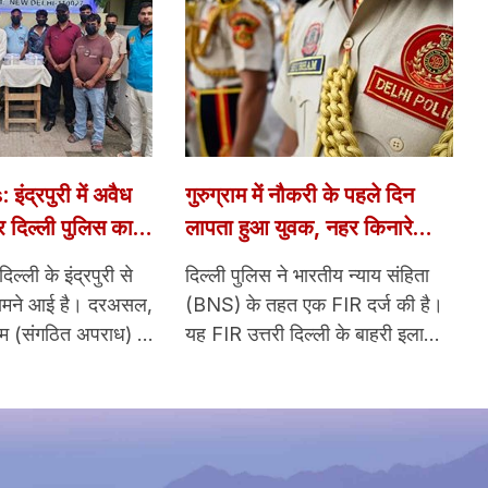
ंद्रपुरी में अवैध
गुरुग्राम में नौकरी के पहले दिन
र दिल्ली पुलिस का
लापता हुआ युवक, नहर किनारे
ियों को पकड़ा;
मिली कार; दिल्ली पुलिस ने दर्ज की
्ली के इंद्रपुरी से
दिल्ली पुलिस ने भारतीय न्याय संहिता
द और अन्य सामान
FIR
ामने आई है। दरअसल,
(BNS) के तहत एक FIR दर्ज की है।
ाइम (संगठित अपराध) के
यह FIR उत्तरी दिल्ली के बाहरी इलाके
ल रही मुहिम के
में गुरुग्राम में अपनी नई नौकरी के पहले
्रिक्ट के स्पेशल स्टाफ़
दिन संदिग्ध परिस्थितियों में लापता हो
ब्लॉक में दूसरी मंज़िल
गया। मामला दिल्ली के शाहबाद डेयरी
 में चल रहे अवैध जुए
पुलिस स्टेशन में भारतीय न्याय संहिता
दाफ़ाश किया।
(BNS) की धारा 140(3) के तहत दर्ज