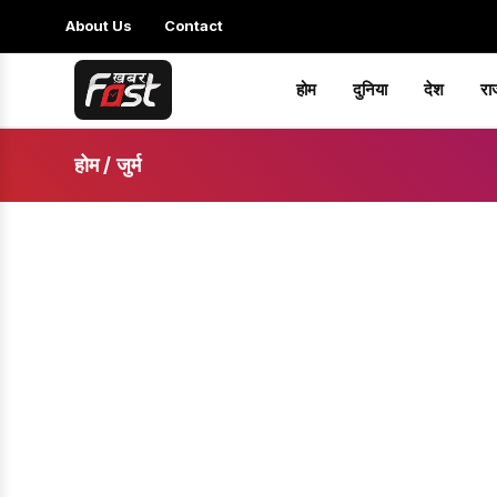
About Us
Contact
होम
दुनिया
देश
रा
होम
/
जुर्म