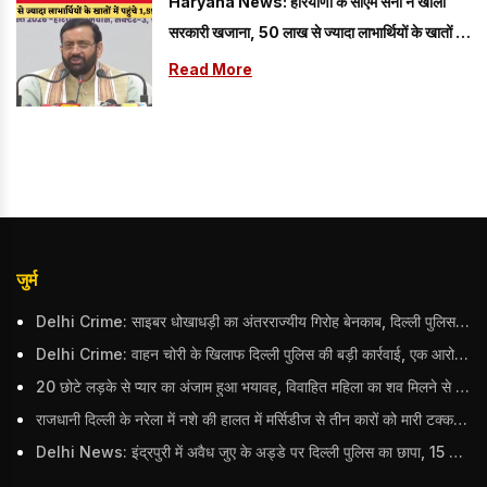
Haryana News: हरियाणा के सीएम सैनी ने खोला
सरकारी खजाना, 50 लाख से ज्यादा लाभार्थियों के खातों में
पहुंचे 1,595 करोड़
Read More
जुर्म
Delhi Crime: साइबर धोखाधड़ी का अंतरराज्यीय गिरोह बेनकाब, दिल्ली पुलिस ने 9 आरोपियों को दबोचा; भारी मात्रा में सामान बरामद
Delhi Crime: वाहन चोरी के खिलाफ दिल्ली पुलिस की बड़ी कार्रवाई, एक आरोपी गिरफ्तार; कुल 8 गाड़ियां बरामद
20 छोटे लड़के से प्यार का अंजाम हुआ भयावह, विवाहित महिला का शव मिलने से मचा हड़कंप
राजधानी दिल्ली के नरेला में नशे की हालत में मर्सिडीज से तीन कारों को मारी टक्कर, बुजुर्ग महिला की मौत; हिरासत में आरोपी
Delhi News: इंद्रपुरी में अवैध जुए के अड्डे पर दिल्ली पुलिस का छापा, 15 जुआरियों को पकड़ा; ₹3.61 लाख नकद और अन्य सामान बरामद