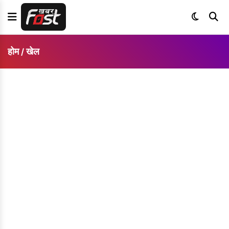
होम
खेल
/