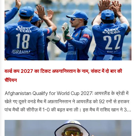
वर्ल्ड कप 2027 का टिकट अफगानिस्तान के नाम, संकट में दो बार की
चैंपियन
Afghanistan Qualify for World Cup 2027: आयरलैंड के ब्रेडी में
खेले गए दूसरे वनडे मैच में अफ़ग़ानिस्तान ने आयरलैंड को 92 रनों से हराकर
पांच मैचों की सीरीज़ में 1-0 की बढ़त बना ली। इस मैच में राशिद खान ने 34
रन देकर 6 विकेट लेने का शानदार प्रदर्शन किया। अफ़ग़ानिस्तान ने
299/8 के स्कोर का आसानी से बचाव किया और आयरलैंड की टीम 42.5
ओवर में 207 रनों पर ऑलआउट हो गई।