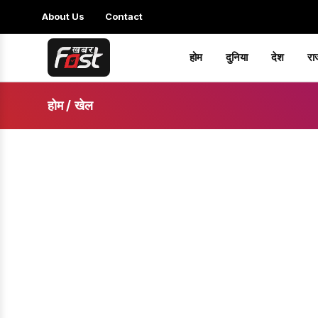
About Us
Contact
होम
दुनिया
देश
रा
होम
/
खेल