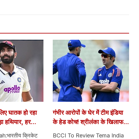
 लिए घातक हो रहा
गंभीर आरोपों के घेर में टीम इंडिया
़ा हथियार, हर
के हेड कोच! श्रीलंका के खिलाफ
चोट देती है दस्तक
टेस्ट सीरीज भारत के लिए 'करो या
h:भारतीय क्रिकेट
BCCI To Review Tema India