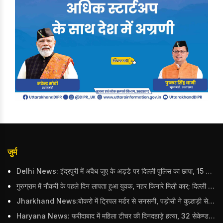
जुर्म
Delhi News: इंद्रपुरी में अवैध जुए के अड्डे पर दिल्ली पुलिस का छापा, 15 जुआरियों को पकड़ा; ₹3.61 लाख नकद और अन्य सामान बरामद
गुरुग्राम में नौकरी के पहले दिन लापता हुआ युवक, नहर किनारे मिली कार; दिल्ली पुलिस ने दर्ज की FIR
Jharkhand News:बोकरो में ट्रिपल मर्डर से सनसनी, पड़ोसी ने कुल्हाड़ी से पति-पत्नी और बहु की हत्या की
Haryana News: फरीदाबाद में महिला टीचर की दिनदहाड़े हत्या, 32 सेकेण्ड में 34 बार किया वार