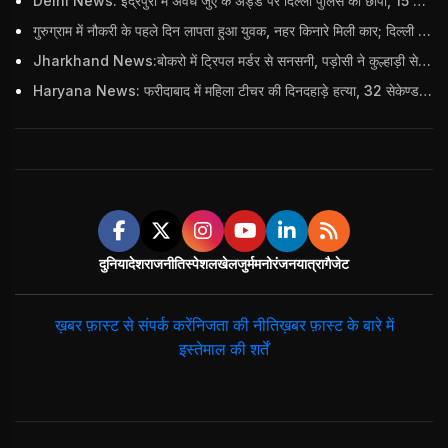
Delhi News: इंद्रपुरी में अवैध जुए के अड्डे पर दिल्ली पुलिस का छापा, 15 जुआरियों को पकड़ा; ₹3.61 लाख नकद और अन्य सामान बरामद
गुरुग्राम में नौकरी के पहले दिन लापता हुआ युवक, नहर किनारे मिली कार; दिल्ली पुलिस ने दर्ज की FIR
Jharkhand News:बोकरो में ट्रिपल मर्डर से सनसनी, पड़ोसी ने कुल्हाड़ी से पति-पत्नी और बहु की हत्या की
Haryana News: फरीदाबाद में महिला टीचर की दिनदहाड़े हत्या, 32 सेकेण्ड में 34 बार किया वार
दुनिया
देश
राजनीति
स्पेशल
खेल
जुर्म
मनोरंजन
यात्रा
गैजेट
ख़बर फ़ास्ट से संपर्क करें
निजता की नीति
ख़बर फ़ास्ट के बारे में
इस्तेमाल की शर्तें