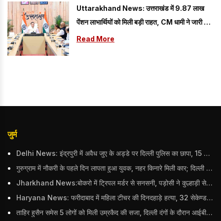
Uttarakhand News: उत्तराखंड में 9.87 लाख
पेंशन लाभार्थियों को मिली बड़ी राहत, CM धामी ने जारी किए
₹146.32 करोड़
Read More
जुर्म
Delhi News: इंद्रपुरी में अवैध जुए के अड्डे पर दिल्ली पुलिस का छापा, 15 जुआरियों को पकड़ा; ₹3.61 लाख नकद और अन्य सामान बरामद
गुरुग्राम में नौकरी के पहले दिन लापता हुआ युवक, नहर किनारे मिली कार; दिल्ली पुलिस ने दर्ज की FIR
Jharkhand News:बोकरो में ट्रिपल मर्डर से सनसनी, पड़ोसी ने कुल्हाड़ी से पति-पत्नी और बहु की हत्या की
Haryana News: फरीदाबाद में महिला टीचर की दिनदहाड़े हत्या, 32 सेकेण्ड में 34 बार किया वार
ताहिर हुसैन समेस 5 लोगों को मिली उम्रकैद की सजा, दिल्ली दंगों के दौरान आईबी अधिकारी का किया था कत्ल