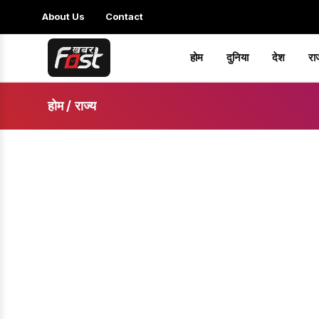
About Us
Contact
होम
दुनिया
देश
रा
होम
/
राज्य