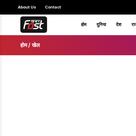
About Us
Contact
होम
दुनिया
देश
रा
होम
/
खेल