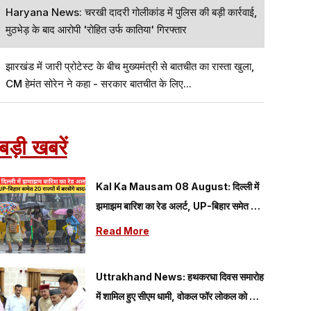
Haryana News: चरखी दादरी गोलीकांड में पुलिस की बड़ी कार्रवाई,
मुठभेड़ के बाद आरोपी 'रोहित उर्फ कातिया' गिरफ्तार
झारखंड में जारी प्रोटेस्ट के बीच मुख्यमंत्री से बातचीत का रास्ता खुला,
CM हेमंत सोरेन ने कहा - सरकार बातचीत के लिए...
बड़ी खबरें
Kal Ka Mausam 08 August: दिल्ली में
झमाझम बारिश का रेड अलर्ट, UP-बिहार समेत 20
राज्यों में बरसेंगे बादल; यहां पढ़े 08 अगस्त का कैसा
Read More
रहेगा मौसम
Uttrakhand News: हथकरघा दिवस समारोह
में शामिल हुए सीएम धामी, वोकल फॉर लोकल को दिया