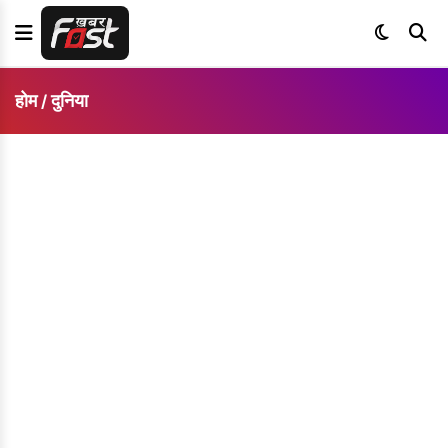
होम
दुनिया
/