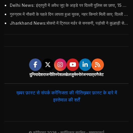
Delhi News: इंद्रपुरी में अवैध जुए के अड्डे पर दिल्ली पुलिस का छापा, 15 जुआरियों को पकड़ा; ₹3.61 लाख नकद और अन्य सामान बरामद
गुरुग्राम में नौकरी के पहले दिन लापता हुआ युवक, नहर किनारे मिली कार; दिल्ली पुलिस ने दर्ज की FIR
Jharkhand News:बोकरो में ट्रिपल मर्डर से सनसनी, पड़ोसी ने कुल्हाड़ी से पति-पत्नी और बहु की हत्या की
दुनिया
देश
राजनीति
स्पेशल
खेल
जुर्म
मनोरंजन
यात्रा
गैजेट
ख़बर फ़ास्ट से संपर्क करें
निजता की नीति
ख़बर फ़ास्ट के बारे में
इस्तेमाल की शर्तें
© कॉपीराइट 2026 - सर्वाधिकार सुरक्षित - खबरफास्ट|