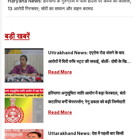
Haryana News: हरियाणा के गुरुग्राम में फार्म हाउस पर कब्जे की कोशिश,
13 आरोपी गिरफ्तार; चोरी का सामान और वाहन बरामद
बड़ी खबरें
Uttrakhand News: एप्रोच रोड धंसने के बाद
आरोपों में घिरी रुचि भट्ट की सफाई, बोलीं- दोषी के खिलाफ
कार्रवाई होगी
Read More
हरियाणा अनुसूचित जाति आयोग में बड़ा फेरबदल, बंतो
कटारिया बनीं चेयरपर्सन; रेनू डबला को बड़ी जिम्मेदारी
Read More
Uttarakhand News: देश में पहली बार किसी