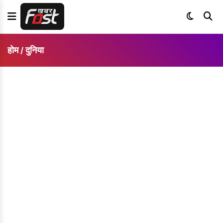
होम
दुनिया
/