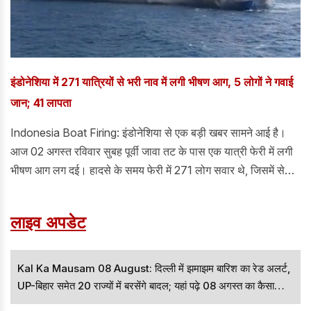
इंडोनेशिया में 271 यात्रियों से भरी नाव में लगी भीषण आग, 5 लोगों ने गवाई
जान; 41 लापता
Indonesia Boat Firing: इंडोनेशिया से एक बड़ी खबर सामने आई है।
आज 02 अगस्त रविवार सुबह पूर्वी जावा तट के पास एक यात्री फेरी में लगी
भीषण आग लग दई। हादसे के समय फेरी में 271 लोग सवार थे, जिसमें से
अभीतक 225 लोगों को सुरक्षित बचा लिया गया है। जानकारी के अनुसार,
इस हादसे में 5 लोगों की मौत हो चुकी हैं, जबकि 41 लोग अभी भी लापता
लाइव अपडेट
बताए जा रहे हैं।
Kal Ka Mausam 08 August: दिल्ली में झमाझम बारिश का रेड अलर्ट,
UP-बिहार समेत 20 राज्यों में बरसेंगे बादल; यहां पढ़े 08 अगस्त का कैसा
रहेगा मौसम