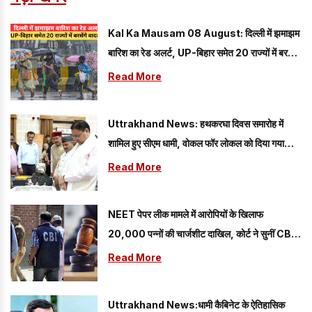
Kal Ka Mausam 08 August: दिल्ली में झमाझम
बारिश का रेड अलर्ट, UP-बिहार समेत 20 राज्यों में बरसेंगे
बादल; यहां पढ़े 08 अगस्त का कैसा रहेगा मौसम
Read More
Uttrakhand News: हथकरघा दिवस समारोह में
शामिल हुए सीएम धामी, वोकल फॉर लोकल को दिया गया
प्रोत्साहन
Read More
NEET पेपर लीक मामले में आरोपियों के खिलाफ
20,000 पन्नों की चार्जशीट दाखिल, कोर्ट ने सुनीं CBI
की दलीलें
Read More
Uttrakhand News:धामी कैबिनेट के ऐतिहासिक