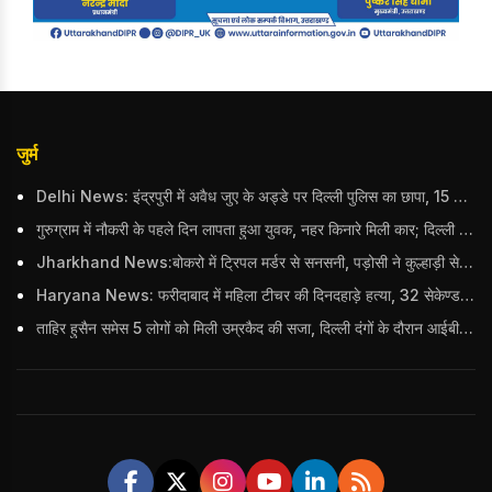
जुर्म
Delhi News: इंद्रपुरी में अवैध जुए के अड्डे पर दिल्ली पुलिस का छापा, 15 जुआरियों को पकड़ा; ₹3.61 लाख नकद और अन्य सामान बरामद
गुरुग्राम में नौकरी के पहले दिन लापता हुआ युवक, नहर किनारे मिली कार; दिल्ली पुलिस ने दर्ज की FIR
Jharkhand News:बोकरो में ट्रिपल मर्डर से सनसनी, पड़ोसी ने कुल्हाड़ी से पति-पत्नी और बहु की हत्या की
Haryana News: फरीदाबाद में महिला टीचर की दिनदहाड़े हत्या, 32 सेकेण्ड में 34 बार किया वार
ताहिर हुसैन समेस 5 लोगों को मिली उम्रकैद की सजा, दिल्ली दंगों के दौरान आईबी अधिकारी का किया था कत्ल