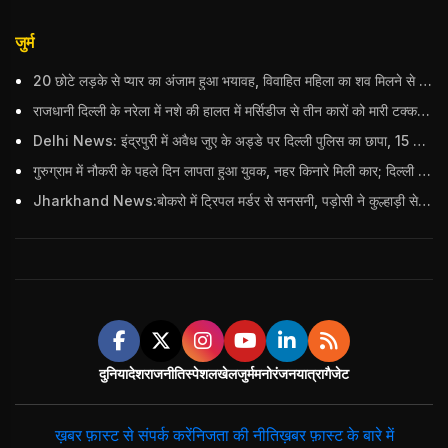
जुर्म
20 छोटे लड़के से प्यार का अंजाम हुआ भयावह, विवाहित महिला का शव मिलने से मचा हड़कंप
राजधानी दिल्ली के नरेला में नशे की हालत में मर्सिडीज से तीन कारों को मारी टक्कर, बुजुर्ग महिला की मौत; हिरासत में आरोपी
Delhi News: इंद्रपुरी में अवैध जुए के अड्डे पर दिल्ली पुलिस का छापा, 15 जुआरियों को पकड़ा; ₹3.61 लाख नकद और अन्य सामान बरामद
गुरुग्राम में नौकरी के पहले दिन लापता हुआ युवक, नहर किनारे मिली कार; दिल्ली पुलिस ने दर्ज की FIR
Jharkhand News:बोकरो में ट्रिपल मर्डर से सनसनी, पड़ोसी ने कुल्हाड़ी से पति-पत्नी और बहु की हत्या की
दुनिया
देश
राजनीति
स्पेशल
खेल
जुर्म
मनोरंजन
यात्रा
गैजेट
ख़बर फ़ास्ट से संपर्क करें
निजता की नीति
ख़बर फ़ास्ट के बारे में