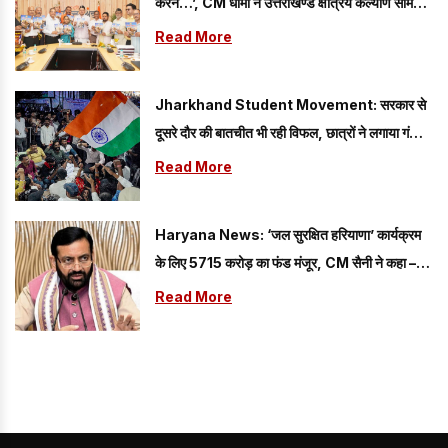
करने…’, CM धामी ने उत्तराखण्ड क्षत्रिय कल्याण समिति
की वेबसाइट एवं जागरण स्मारिका का विमोचन किया
Read More
Jharkhand Student Movement: सरकार से
दूसरे दौर की बातचीत भी रही विफल, छात्रों ने लगाया गंभीर
आरोप
Read More
Haryana News: ‘जल सुरक्षित हरियाणा’ कार्यक्रम
के लिए 5715 करोड़ का फंड मंजूर, CM सैनी ने कहा –
राज्य को आत्मनिर्भर बनाने…
Read More