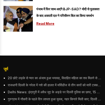
पंजाब में फिर साथ आएंगे BJP-SAD? मोदी से मुलाकात
के बाद अकाली दल ने परिसीमन बिल का किया समर्थन
Read More
जुर्म
20 छोटे लड़के से प्यार का अंजाम हुआ भयावह, विवाहित महिला का शव मिलने से मचा हड़कंप
राजधानी दिल्ली के नरेला में नशे की हालत में मर्सिडीज से तीन कारों को मारी टक्कर, बुजुर्ग महिला की मौत; हिरासत में आरोपी
Delhi News: इंद्रपुरी में अवैध जुए के अड्डे पर दिल्ली पुलिस का छापा, 15 जुआरियों को पकड़ा; ₹3.61 लाख नकद और अन्य सामान बरामद
गुरुग्राम में नौकरी के पहले दिन लापता हुआ युवक, नहर किनारे मिली कार; दिल्ली पुलिस ने दर्ज की FIR