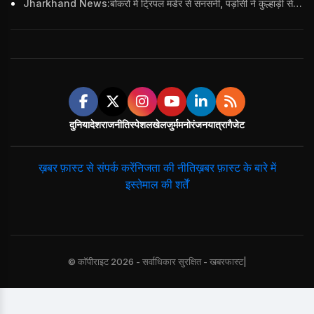
Jharkhand News:बोकरो में ट्रिपल मर्डर से सनसनी, पड़ोसी ने कुल्हाड़ी से पति-पत्नी और बहु की हत्या की
दुनिया
देश
राजनीति
स्पेशल
खेल
जुर्म
मनोरंजन
यात्रा
गैजेट
ख़बर फ़ास्ट से संपर्क करें
निजता की नीति
ख़बर फ़ास्ट के बारे में
इस्तेमाल की शर्तें
© कॉपीराइट 2026 - सर्वाधिकार सुरक्षित - खबरफास्ट|