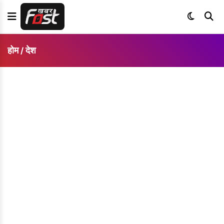
होम
देश
/