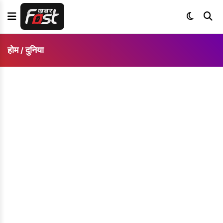
होम
दुनिया
/