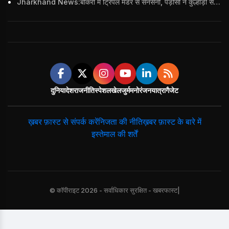
Jharkhand News:बोकरो में ट्रिपल मर्डर से सनसनी, पड़ोसी ने कुल्हाड़ी से पति-पत्नी और बहु की हत्या की
दुनिया
देश
राजनीति
स्पेशल
खेल
जुर्म
मनोरंजन
यात्रा
गैजेट
ख़बर फ़ास्ट से संपर्क करें
निजता की नीति
ख़बर फ़ास्ट के बारे में
इस्तेमाल की शर्तें
© कॉपीराइट 2026 - सर्वाधिकार सुरक्षित - खबरफास्ट|