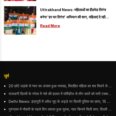
Uttrakhand News: महिलाओं का हैंडमेड तिरंगा
बनेगा 'हर घर तिरंगा' अभियान की शान, महिलाएं दे रही
अपनी प्रतिभा का परिचय
Read More
जुर्म
20 छोटे लड़के से प्यार का अंजाम हुआ भयावह, विवाहित महिला का शव मिलने से मचा हड़कंप
राजधानी दिल्ली के नरेला में नशे की हालत में मर्सिडीज से तीन कारों को मारी टक्कर, बुजुर्ग महिला की मौत; हिरासत में आरोपी
Delhi News: इंद्रपुरी में अवैध जुए के अड्डे पर दिल्ली पुलिस का छापा, 15 जुआरियों को पकड़ा; ₹3.61 लाख नकद और अन्य सामान बरामद
गुरुग्राम में नौकरी के पहले दिन लापता हुआ युवक, नहर किनारे मिली कार; दिल्ली पुलिस ने दर्ज की FIR