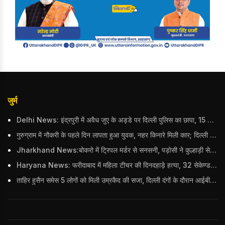
जुर्म
Delhi News: इंद्रपुरी में अवैध जुए के अड्डे पर दिल्ली पुलिस का छापा, 15 जुआरियों को पकड़ा; ₹3.61 लाख नकद और अन्य सामान बरामद
गुरुग्राम में नौकरी के पहले दिन लापता हुआ युवक, नहर किनारे मिली कार; दिल्ली पुलिस ने दर्ज की FIR
Jharkhand News:बोकरो में ट्रिपल मर्डर से सनसनी, पड़ोसी ने कुल्हाड़ी से पति-पत्नी और बहु की हत्या की
Haryana News: फरीदाबाद में महिला टीचर की दिनदहाड़े हत्या, 32 सेकेण्ड में 34 बार किया वार
ताहिर हुसैन समेस 5 लोगों को मिली उम्रकैद की सजा, दिल्ली दंगों के दौरान आईबी अधिकारी का किया था कत्ल