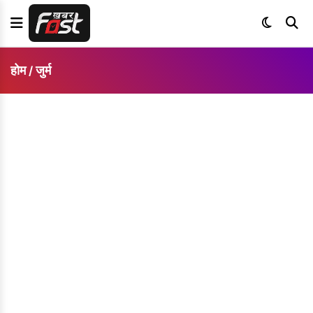
होम
जुर्म
/