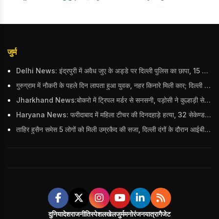
जुर्म
Delhi News: इंद्रपुरी में अवैध जुए के अड्डे पर दिल्ली पुलिस का छापा, 15 जुआरियों को पकड़ा; ₹3.61 लाख नकद और अन्य सामान बरामद
गुरुग्राम में नौकरी के पहले दिन लापता हुआ युवक, नहर किनारे मिली कार; दिल्ली पुलिस ने दर्ज की FIR
Jharkhand News:बोकरो में ट्रिपल मर्डर से सनसनी, पड़ोसी ने कुल्हाड़ी से पति-पत्नी और बहु की हत्या की
Haryana News: फरीदाबाद में महिला टीचर की दिनदहाड़े हत्या, 32 सेकेण्ड में 34 बार किया वार
ताहिर हुसैन समेस 5 लोगों को मिली उम्रकैद की सजा, दिल्ली दंगों के दौरान आईबी अधिकारी का किया था कत्ल
दुनिया
देश
राजनीति
स्पेशल
खेल
जुर्म
मनोरंजन
यात्रा
गैजेट