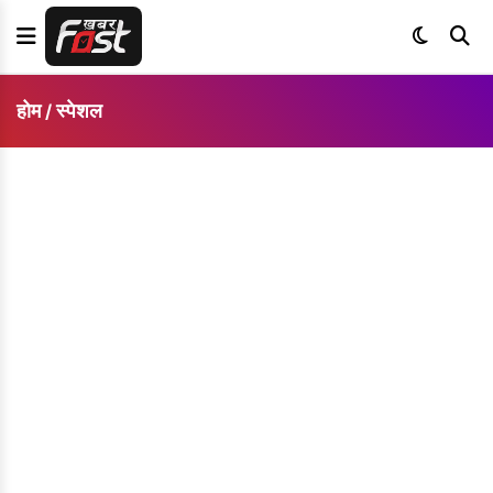
होम
स्पेशल
/