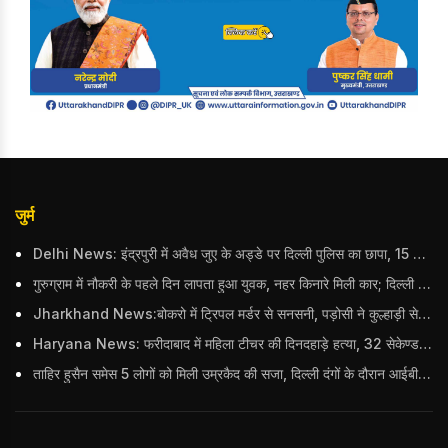
जुर्म
Delhi News: इंद्रपुरी में अवैध जुए के अड्डे पर दिल्ली पुलिस का छापा, 15 जुआरियों को पकड़ा; ₹3.61 लाख नकद और अन्य सामान बरामद
गुरुग्राम में नौकरी के पहले दिन लापता हुआ युवक, नहर किनारे मिली कार; दिल्ली पुलिस ने दर्ज की FIR
Jharkhand News:बोकरो में ट्रिपल मर्डर से सनसनी, पड़ोसी ने कुल्हाड़ी से पति-पत्नी और बहु की हत्या की
Haryana News: फरीदाबाद में महिला टीचर की दिनदहाड़े हत्या, 32 सेकेण्ड में 34 बार किया वार
ताहिर हुसैन समेस 5 लोगों को मिली उम्रकैद की सजा, दिल्ली दंगों के दौरान आईबी अधिकारी का किया था कत्ल