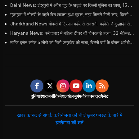
Delhi News: इंद्रपुरी में अवैध जुए के अड्डे पर दिल्ली पुलिस का छापा, 15 जुआरियों को पकड़ा; ₹3.61 लाख नकद और अन्य सामान बरामद
गुरुग्राम में नौकरी के पहले दिन लापता हुआ युवक, नहर किनारे मिली कार; दिल्ली पुलिस ने दर्ज की FIR
Jharkhand News:बोकरो में ट्रिपल मर्डर से सनसनी, पड़ोसी ने कुल्हाड़ी से पति-पत्नी और बहु की हत्या की
Haryana News: फरीदाबाद में महिला टीचर की दिनदहाड़े हत्या, 32 सेकेण्ड में 34 बार किया वार
ताहिर हुसैन समेस 5 लोगों को मिली उम्रकैद की सजा, दिल्ली दंगों के दौरान आईबी अधिकारी का किया था कत्ल
दुनिया
देश
राजनीति
स्पेशल
खेल
जुर्म
मनोरंजन
यात्रा
गैजेट
ख़बर फ़ास्ट से संपर्क करें
निजता की नीति
ख़बर फ़ास्ट के बारे में
इस्तेमाल की शर्तें