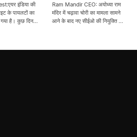
 अचानक 300 फीट
इस दिन राम मंदिर ट्रस्ट को मिलेगा
st:एयर इंडिया की
Ram Mandir CEO: अयोध्या राम
 विमान
पहला CEO
्लाइट के पायलटों का
मंदिर में चढ़ावा चोरी का मामला सामने
 गया है। कुछ दिन
आने के बाद नए सीईओ की नियुक्ति की
 संख्या AI 2379
प्रक्रिया शुरू जारी है। हाल ही में राम
रण 300 फीट नीचे आ गई
मंदिर ट्रस्ट के लिए CEO की वैकेंसी
ाद एसओपी के आधार
निकाली गई थी। जिसमें लगभग 5300
 का डोप टेस्ट कराया
आवेदन आए थे। जिसमें 18 आवेदनों को
इंटरव्यू के लिए शॉर्टलिस्ट किया गया है।