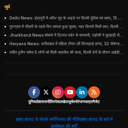
जुर्म
Delhi News: इंद्रपुरी में अवैध जुए के अड्डे पर दिल्ली पुलिस का छापा, 15 जुआरियों को पकड़ा; ₹3.61 लाख नकद और अन्य सामान बरामद
गुरुग्राम में नौकरी के पहले दिन लापता हुआ युवक, नहर किनारे मिली कार; दिल्ली पुलिस ने दर्ज की FIR
Jharkhand News:बोकरो में ट्रिपल मर्डर से सनसनी, पड़ोसी ने कुल्हाड़ी से पति-पत्नी और बहु की हत्या की
Haryana News: फरीदाबाद में महिला टीचर की दिनदहाड़े हत्या, 32 सेकेण्ड में 34 बार किया वार
ताहिर हुसैन समेस 5 लोगों को मिली उम्रकैद की सजा, दिल्ली दंगों के दौरान आईबी अधिकारी का किया था कत्ल
दुनिया
देश
राजनीति
स्पेशल
खेल
जुर्म
मनोरंजन
यात्रा
गैजेट
ख़बर फ़ास्ट से संपर्क करें
निजता की नीति
ख़बर फ़ास्ट के बारे में
इस्तेमाल की शर्तें