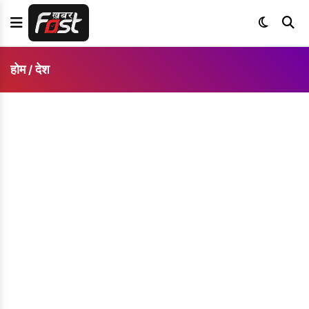
होम
देश
/