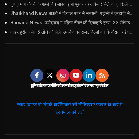
गुरुग्राम में नौकरी के पहले दिन लापता हुआ युवक, नहर किनारे मिली कार; दिल्ली पुलिस ने दर्ज की FIR
Jharkhand News:बोकरो में ट्रिपल मर्डर से सनसनी, पड़ोसी ने कुल्हाड़ी से पति-पत्नी और बहु की हत्या की
Haryana News: फरीदाबाद में महिला टीचर की दिनदहाड़े हत्या, 32 सेकेण्ड में 34 बार किया वार
ताहिर हुसैन समेस 5 लोगों को मिली उम्रकैद की सजा, दिल्ली दंगों के दौरान आईबी अधिकारी का किया था कत्ल
दुनिया
देश
राजनीति
स्पेशल
खेल
जुर्म
मनोरंजन
यात्रा
गैजेट
ख़बर फ़ास्ट से संपर्क करें
निजता की नीति
ख़बर फ़ास्ट के बारे में
इस्तेमाल की शर्तें