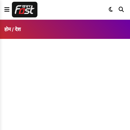
होम
देश
/