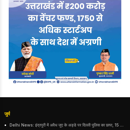
जुर्म
Delhi News: इंद्रपुरी में अवैध जुए के अड्डे पर दिल्ली पुलिस का छापा, 15 जुआरियों को पकड़ा; ₹3.61 लाख नकद और अन्य सामान बरामद