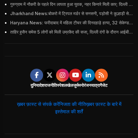
गुरुग्राम में नौकरी के पहले दिन लापता हुआ युवक, नहर किनारे मिली कार; दिल्ली पुलिस ने दर्ज की FIR
Jharkhand News:बोकरो में ट्रिपल मर्डर से सनसनी, पड़ोसी ने कुल्हाड़ी से पति-पत्नी और बहु की हत्या की
Haryana News: फरीदाबाद में महिला टीचर की दिनदहाड़े हत्या, 32 सेकेण्ड में 34 बार किया वार
ताहिर हुसैन समेस 5 लोगों को मिली उम्रकैद की सजा, दिल्ली दंगों के दौरान आईबी अधिकारी का किया था कत्ल
दुनिया
देश
राजनीति
स्पेशल
खेल
जुर्म
मनोरंजन
यात्रा
गैजेट
ख़बर फ़ास्ट से संपर्क करें
निजता की नीति
ख़बर फ़ास्ट के बारे में
इस्तेमाल की शर्तें