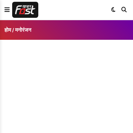
होम
मनोरंजन
/