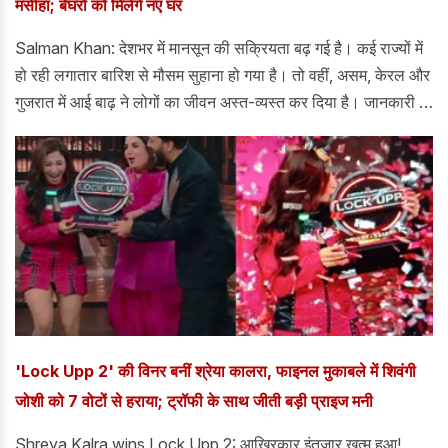
मसीहा; बेघरों को मिलेंगे नए घर
Salman Khan: देशभर में मानसून की सक्रियता बढ़ गई है। कई राज्यों में
हो रही लगातार बारिश से मौसम सुहाना हो गया है। तो वहीं, असम, केरल और
गुजरात में आई बाढ़ ने लोगों का जीवन अस्त-व्यस्त कर दिया है। जानकारी के
अनुसार, असम में आई बाढ़ में अभीतक 90 से ज्यादा लोगों की मौत हो चुकी
हैं। जबकि हजारो लोगों को बेघर होना पड़ा और राहत शिविरों में शिफ्ट होना
पड़ा। इसी बीच, असम बाढ़ पीड़ितों के लिए बॉलीवुड के सुपरस्टार सलमान
खान एक मसीहा बनकर सामने आए हैं।
'Lock Upp 2' की विनर बनीं श्रेया कालरा, फाइनल मुकाबले में शिवंगी
जोशी को 7 वोटों से हराया; ट्रॉफी के साथ जीती बड़ी प्राइज मनी
Shreya Kalra wins Lock Upp 2: आखिरकार इंतज़ार खत्म हुआ!