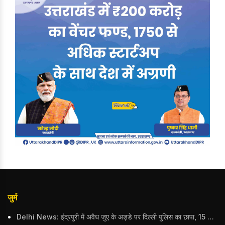
जुर्म
Delhi News: इंद्रपुरी में अवैध जुए के अड्डे पर दिल्ली पुलिस का छापा, 15 जुआरियों को पकड़ा; ₹3.61 लाख नकद और अन्य सामान बरामद