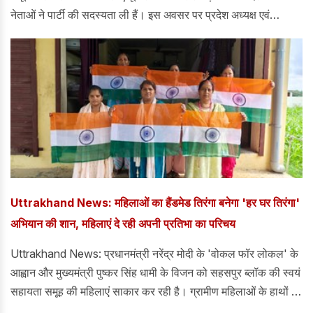
नेताओं ने पार्टी की सदस्यता ली हैं। इस अवसर पर प्रदेश अध्यक्ष एवं
राज्यसभा सांसद महेंद्र भट्ट ने कहा कि राष्ट्र सर्वोपरि की सैन्य विचारधारा
पर आगे बढ़ते हुए, देवभूमि में लगातार तीसरी बार कमल खिलने वाला है।
Uttrakhand News: महिलाओं का हैंडमेड तिरंगा बनेगा 'हर घर तिरंगा'
अभियान की शान, महिलाएं दे रही अपनी प्रतिभा का परिचय
Uttrakhand News: प्रधानमंत्री नरेंद्र मोदी के 'वोकल फॉर लोकल' के
आह्वान और मुख्यमंत्री पुष्कर सिंह धामी के विजन को सहसपुर ब्लॉक की स्वयं
सहायता समूह की महिलाएं साकार कर रही है। ग्रामीण महिलाओं के हाथों से
तैयार हो रहा सूती कपड़े का हैंडमेड तिरंगा इस बार 'हर घर तिरंगा' अभियान