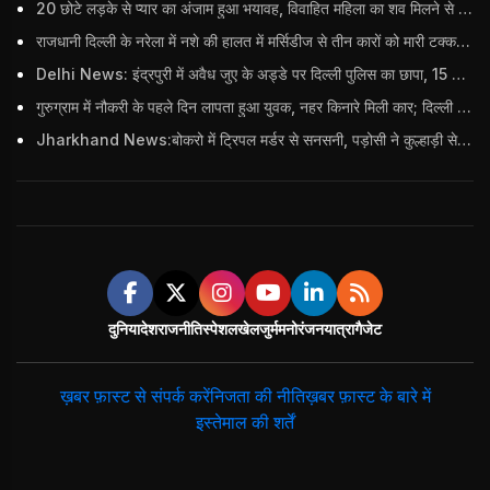
20 छोटे लड़के से प्यार का अंजाम हुआ भयावह, विवाहित महिला का शव मिलने से मचा हड़कंप
राजधानी दिल्ली के नरेला में नशे की हालत में मर्सिडीज से तीन कारों को मारी टक्कर, बुजुर्ग महिला की मौत; हिरासत में आरोपी
Delhi News: इंद्रपुरी में अवैध जुए के अड्डे पर दिल्ली पुलिस का छापा, 15 जुआरियों को पकड़ा; ₹3.61 लाख नकद और अन्य सामान बरामद
गुरुग्राम में नौकरी के पहले दिन लापता हुआ युवक, नहर किनारे मिली कार; दिल्ली पुलिस ने दर्ज की FIR
Jharkhand News:बोकरो में ट्रिपल मर्डर से सनसनी, पड़ोसी ने कुल्हाड़ी से पति-पत्नी और बहु की हत्या की
दुनिया
देश
राजनीति
स्पेशल
खेल
जुर्म
मनोरंजन
यात्रा
गैजेट
ख़बर फ़ास्ट से संपर्क करें
निजता की नीति
ख़बर फ़ास्ट के बारे में
इस्तेमाल की शर्तें