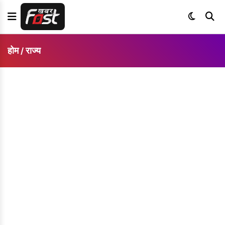
होम
राज्य
/