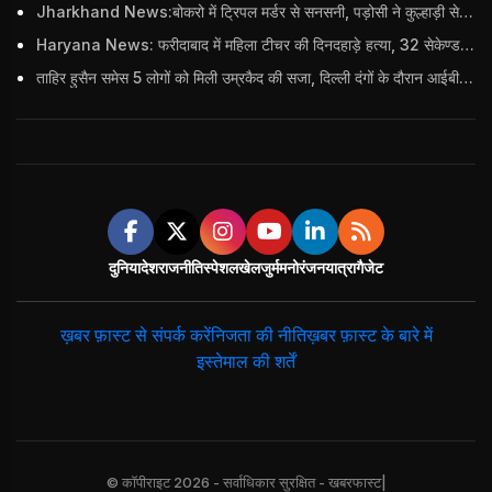
Jharkhand News:बोकरो में ट्रिपल मर्डर से सनसनी, पड़ोसी ने कुल्हाड़ी से पति-पत्नी और बहु की हत्या की
Haryana News: फरीदाबाद में महिला टीचर की दिनदहाड़े हत्या, 32 सेकेण्ड में 34 बार किया वार
ताहिर हुसैन समेस 5 लोगों को मिली उम्रकैद की सजा, दिल्ली दंगों के दौरान आईबी अधिकारी का किया था कत्ल
दुनिया
देश
राजनीति
स्पेशल
खेल
जुर्म
मनोरंजन
यात्रा
गैजेट
ख़बर फ़ास्ट से संपर्क करें
निजता की नीति
ख़बर फ़ास्ट के बारे में
इस्तेमाल की शर्तें
© कॉपीराइट 2026 - सर्वाधिकार सुरक्षित - खबरफास्ट|