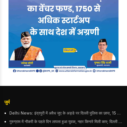
जुर्म
Delhi News: इंद्रपुरी में अवैध जुए के अड्डे पर दिल्ली पुलिस का छापा, 15 जुआरियों को पकड़ा; ₹3.61 लाख नकद और अन्य सामान बरामद
गुरुग्राम में नौकरी के पहले दिन लापता हुआ युवक, नहर किनारे मिली कार; दिल्ली पुलिस ने दर्ज की FIR