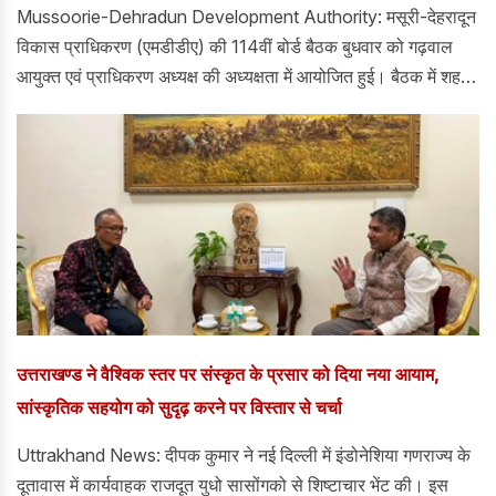
झंडी
Mussoorie-Dehradun Development Authority: मसूरी-देहरादून
विकास प्राधिकरण (एमडीडीए) की 114वीं बोर्ड बैठक बुधवार को गढ़वाल
आयुक्त एवं प्राधिकरण अध्यक्ष की अध्यक्षता में आयोजित हुई। बैठक में शहर
और आसपास के क्षेत्रों के सुनियोजित विकास से जुड़े करीब 25 महत्वपूर्ण
प्रस्तावों पर चर्चा करते हुए उन्हें नियमानुसार स्वीकृति प्रदान की गई।
उत्तराखण्ड ने वैश्विक स्तर पर संस्कृत के प्रसार को दिया नया आयाम,
सांस्कृतिक सहयोग को सुदृढ़ करने पर विस्तार से चर्चा
Uttrakhand News: दीपक कुमार ने नई दिल्ली में इंडोनेशिया गणराज्य के
दूतावास में कार्यवाहक राजदूत युधो सासोंगको से शिष्टाचार भेंट की। इस