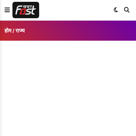
होम
राज्य
/