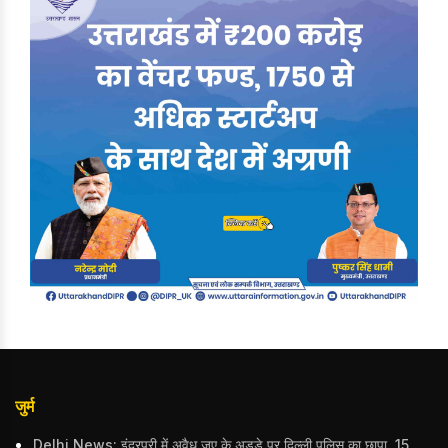
जुर्म
Delhi News: इंद्रपुरी में अवैध जुए के अड्डे पर दिल्ली पुलिस का छापा, 15 जुआरियों को पकड़ा; ₹3.61 लाख नकद और अन्य सामान बरामद