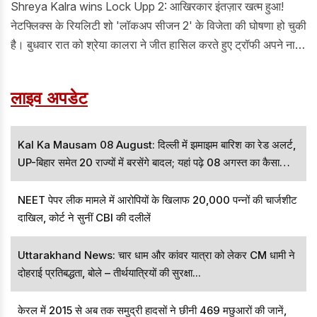
Shreya Kalra wins Lock Upp 2: आखिरकार इंतज़ार खत्म हुआ!
नेटफ्लिक्स के रियलिटी शो 'लॉकअप सीजन 2' के विजेता की घोषणा हो चुकी
है। बुधवार रात को श्रेया कालरा ने जीत हासिल करते हुए ट्रॉफी अपने नाम
की। इसी के साथ उन्हें 1 करोड़ रुपये की प्राइज मनी मिली है।
लाइव अपडेट
Kal Ka Mausam 08 August: दिल्ली में झमाझम बारिश का रेड अलर्ट,
UP-बिहार समेत 20 राज्यों में बरसेंगे बादल; यहां पढ़े 08 अगस्त का कैसा
रहेगा मौसम
NEET पेपर लीक मामले में आरोपियों के खिलाफ 20,000 पन्नों की चार्जशीट
दाखिल, कोर्ट ने सुनीं CBI की दलीलें
Uttarakhand News: चार धाम और कांवर यात्रा को लेकर CM धामी ने
दोहराई प्रतिबद्धता, बोले – तीर्थयात्रियों की सुरक्षा...
केरल में 2015 से अब तक समुद्री हादसों ने छीनी 469 मछुआरों की जानें,