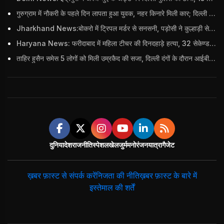
गुरुग्राम में नौकरी के पहले दिन लापता हुआ युवक, नहर किनारे मिली कार; दिल्ली पुलिस ने दर्ज की FIR
Jharkhand News:बोकरो में ट्रिपल मर्डर से सनसनी, पड़ोसी ने कुल्हाड़ी से पति-पत्नी और बहु की हत्या की
Haryana News: फरीदाबाद में महिला टीचर की दिनदहाड़े हत्या, 32 सेकेण्ड में 34 बार किया वार
ताहिर हुसैन समेस 5 लोगों को मिली उम्रकैद की सजा, दिल्ली दंगों के दौरान आईबी अधिकारी का किया था कत्ल
दुनिया
देश
राजनीति
स्पेशल
खेल
जुर्म
मनोरंजन
यात्रा
गैजेट
ख़बर फ़ास्ट से संपर्क करें
निजता की नीति
ख़बर फ़ास्ट के बारे में
इस्तेमाल की शर्तें