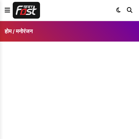
होम
मनोरंजन
/