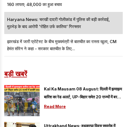
160 लापता; 48,000 का हुआ बचाव
Haryana News: चरखी दादरी गोलीकांड में पुलिस की बड़ी कार्रवाई,
मुठभेड़ के बाद आरोपी 'रोहित उर्फ कातिया' गिरफ्तार
झारखंड में जारी प्रोटेस्ट के बीच मुख्यमंत्री से बातचीत का रास्ता खुला, CM
हेमंत सोरेन ने कहा - सरकार बातचीत के लिए...
बड़ी खबरें
Kal Ka Mausam 08 August: दिल्ली में झमाझम
बारिश का रेड अलर्ट, UP-बिहार समेत 20 राज्यों में बरसेंगे
बादल; यहां पढ़े 08 अगस्त का कैसा रहेगा मौसम
Read More
Uttrakhand News: हथकरघा दिवस समारोह में