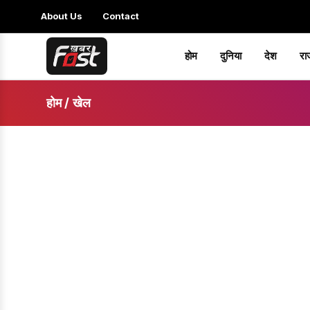
About Us
Contact
होम
दुनिया
देश
रा
होम
/
खेल