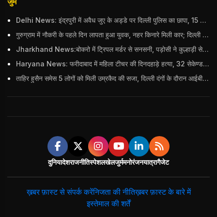
जुर्म
Delhi News: इंद्रपुरी में अवैध जुए के अड्डे पर दिल्ली पुलिस का छापा, 15 जुआरियों को पकड़ा; ₹3.61 लाख नकद और अन्य सामान बरामद
गुरुग्राम में नौकरी के पहले दिन लापता हुआ युवक, नहर किनारे मिली कार; दिल्ली पुलिस ने दर्ज की FIR
Jharkhand News:बोकरो में ट्रिपल मर्डर से सनसनी, पड़ोसी ने कुल्हाड़ी से पति-पत्नी और बहु की हत्या की
Haryana News: फरीदाबाद में महिला टीचर की दिनदहाड़े हत्या, 32 सेकेण्ड में 34 बार किया वार
ताहिर हुसैन समेस 5 लोगों को मिली उम्रकैद की सजा, दिल्ली दंगों के दौरान आईबी अधिकारी का किया था कत्ल
दुनिया
देश
राजनीति
स्पेशल
खेल
जुर्म
मनोरंजन
यात्रा
गैजेट
ख़बर फ़ास्ट से संपर्क करें
निजता की नीति
ख़बर फ़ास्ट के बारे में
इस्तेमाल की शर्तें