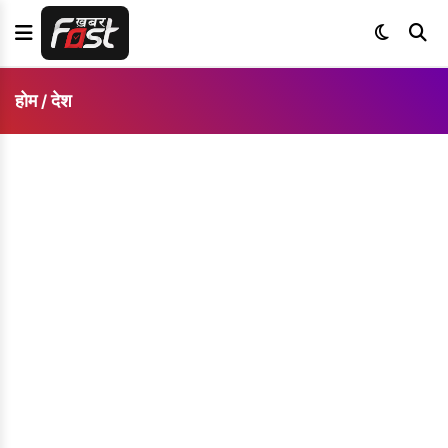
होम
देश
/