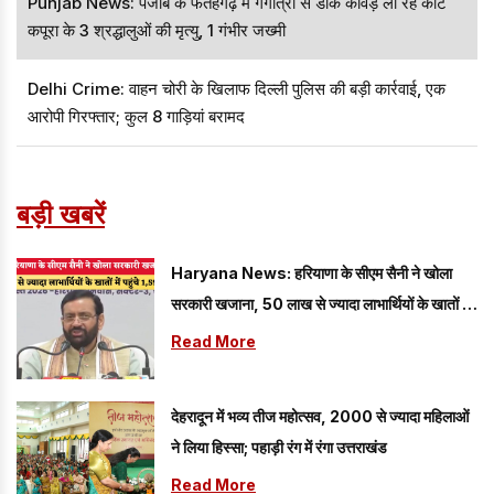
Punjab News: पंजाब के फतेहगढ़ में गंगोत्री से डाक कावड़ ला रहे कोट
कपूरा के 3 श्रद्धालुओं की मृत्यु, 1 गंभीर जख्मी
Delhi Crime: वाहन चोरी के खिलाफ दिल्ली पुलिस की बड़ी कार्रवाई, एक
आरोपी गिरफ्तार; कुल 8 गाड़ियां बरामद
बड़ी खबरें
Haryana News: हरियाणा के सीएम सैनी ने खोला
सरकारी खजाना, 50 लाख से ज्यादा लाभार्थियों के खातों में
पहुंचे 1,595 करोड़
Read More
देहरादून में भव्य तीज महोत्सव, 2000 से ज्यादा महिलाओं
ने लिया हिस्सा; पहाड़ी रंग में रंगा उत्तराखंड
Read More