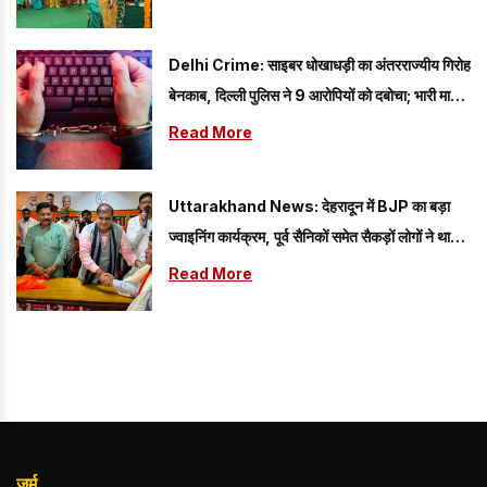
Delhi Crime: साइबर धोखाधड़ी का अंतरराज्यीय गिरोह
बेनकाब, दिल्ली पुलिस ने 9 आरोपियों को दबोचा; भारी मात्रा
में सामान बरामद
Read More
Uttarakhand News: देहरादून में BJP का बड़ा
ज्वाइनिंग कार्यक्रम, पूर्व सैनिकों समेत सैकड़ों लोगों ने थामा
पार्टी का दामन
Read More
जुर्म