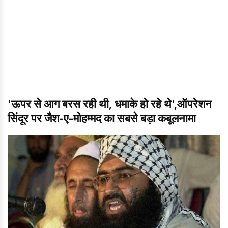
'ऊपर से आग बरस रही थी, धमाके हो रहे थे',ऑपरेशन
सिंदूर पर जैश-ए-मोहम्मद का सबसे बड़ा कबूलनामा