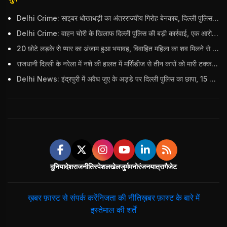
Delhi Crime: साइबर धोखाधड़ी का अंतरराज्यीय गिरोह बेनकाब, दिल्ली पुलिस ने 9 आरोपियों को दबोचा; भारी मात्रा में सामान बरामद
Delhi Crime: वाहन चोरी के खिलाफ दिल्ली पुलिस की बड़ी कार्रवाई, एक आरोपी गिरफ्तार; कुल 8 गाड़ियां बरामद
20 छोटे लड़के से प्यार का अंजाम हुआ भयावह, विवाहित महिला का शव मिलने से मचा हड़कंप
राजधानी दिल्ली के नरेला में नशे की हालत में मर्सिडीज से तीन कारों को मारी टक्कर, बुजुर्ग महिला की मौत; हिरासत में आरोपी
Delhi News: इंद्रपुरी में अवैध जुए के अड्डे पर दिल्ली पुलिस का छापा, 15 जुआरियों को पकड़ा; ₹3.61 लाख नकद और अन्य सामान बरामद
दुनिया
देश
राजनीति
स्पेशल
खेल
जुर्म
मनोरंजन
यात्रा
गैजेट
ख़बर फ़ास्ट से संपर्क करें
निजता की नीति
ख़बर फ़ास्ट के बारे में
इस्तेमाल की शर्तें