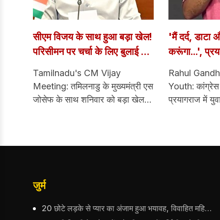
सीएम विजय के साथ हुआ बड़ा खेल!
'मैं दर्द, डाट
परिसीमन पर चर्चा के लिए बुलाई गई
करूंगा...', प्र
बैठक से 37 सांसद नदारद
संबोधित करते ह
Tamilnadu's CM Vijay
Rahul Gandh
Meeting: तमिलनाडु के मुख्यमंत्री एस
Youth: कांग्रेस 
जोसेफ के साथ शनिवार को बड़ा खेल हो
प्रयागराज में यु
गया। उन्होंने परिसीमन पर चर्चा के लिए
किया। उनके कार्यक
राज्य के सभी सांसदों की बैठक बुलाई
युवा पहुंचे। इस 
थी। जिसमें ज्यादातर सांसद नदारद
युवा के सामने कोई
रहे। तमिलनाडू के कुल 57 सांसद हैं।
कहा कि मैं दर्द
जिसमें 39 लोकसभा के और 18
करूंगा। युवाओं न
राज्यसभा के हैं।
है। युवाओं ने 
जुर्म
डर को हटाया है
20 छोटे लड़के से प्यार का अंजाम हुआ भयावह, विवाहित महिला का शव मिलने से मचा हड़कंप