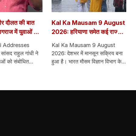
ा और दौलत की बात
Kal Ka Mausam 9 August
यागराज में युवाओं को
2026: हरियाणा समेत कई राज्यों में
ुए बोले राहुल गांधी
बारिश का अलर्ट, तेज हवा के साथ
i Addresses
Kal Ka Mausam 9 August
गरज-चमक की चेतावनी
सांसद राहुल गांधी ने
2026: देशभर में मानसून सक्रिय बना
वाओं को संबोधित
हुआ है। भारत मौसम विज्ञान विभाग के
्रम में बड़ी संख्या में
अनुसार 9 अगस्त को कई राज्यों में
दौरान राहुल ने कहा कि
हल्की से मध्यम बारिश के साथ कुछ
 कुछ नहीं है। उन्होंने
स्थानों पर भारी से बहुत भारी बारिश का
, डाटा और दौलत की बात
दौर देखने को मिल सकता है। पूर्वोत्तर,
े देश को मार्ग दिखाया
मध्य भारत, दक्षिण भारत और हिमालयी
डर का सामना किया और
राज्यों में बारिश की गतिविधियां प्रमुख
।
रहेंगी।