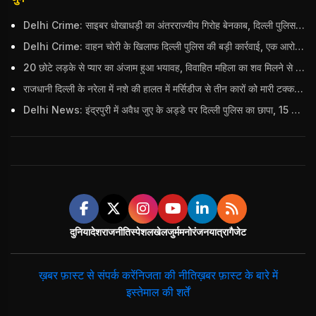
Delhi Crime: साइबर धोखाधड़ी का अंतरराज्यीय गिरोह बेनकाब, दिल्ली पुलिस ने 9 आरोपियों को दबोचा; भारी मात्रा में सामान बरामद
Delhi Crime: वाहन चोरी के खिलाफ दिल्ली पुलिस की बड़ी कार्रवाई, एक आरोपी गिरफ्तार; कुल 8 गाड़ियां बरामद
20 छोटे लड़के से प्यार का अंजाम हुआ भयावह, विवाहित महिला का शव मिलने से मचा हड़कंप
राजधानी दिल्ली के नरेला में नशे की हालत में मर्सिडीज से तीन कारों को मारी टक्कर, बुजुर्ग महिला की मौत; हिरासत में आरोपी
Delhi News: इंद्रपुरी में अवैध जुए के अड्डे पर दिल्ली पुलिस का छापा, 15 जुआरियों को पकड़ा; ₹3.61 लाख नकद और अन्य सामान बरामद
दुनिया
देश
राजनीति
स्पेशल
खेल
जुर्म
मनोरंजन
यात्रा
गैजेट
ख़बर फ़ास्ट से संपर्क करें
निजता की नीति
ख़बर फ़ास्ट के बारे में
इस्तेमाल की शर्तें