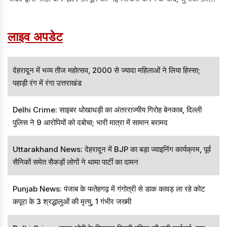
के लिए अपना राजनीतिक रुख बदलने का आरोप लगाया। मायावती ने आरोप
लगाया कि SP ब्राह्मण समुदाय को लुभाने की कोशिश कर रही है, क्योंकि
लाइव अपडेट
उसने देखा है कि ऊंची जाति के वोटर, खासकर ब्राह्मण, BSP की ओर बढ़
रहे हैं।
देहरादून में भव्य तीज महोत्सव, 2000 से ज्यादा महिलाओं ने लिया हिस्सा;
पहाड़ी रंग में रंगा उत्तराखंड
Delhi Crime: साइबर धोखाधड़ी का अंतरराज्यीय गिरोह बेनकाब, दिल्ली
पुलिस ने 9 आरोपियों को दबोचा; भारी मात्रा में सामान बरामद
Uttarakhand News: देहरादून में BJP का बड़ा ज्वाइनिंग कार्यक्रम, पूर्व
सैनिकों समेत सैकड़ों लोगों ने थामा पार्टी का दामन
Punjab News: पंजाब के फतेहगढ़ में गंगोत्री से डाक कावड़ ला रहे कोट
कपूरा के 3 श्रद्धालुओं की मृत्यु, 1 गंभीर जख्मी