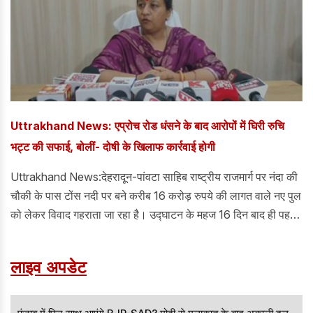
Uttrakhand News: एप्रोच रोड धंसने के बाद आरोपों में घिरी रुचि
भट्ट की सफाई, बोलीं- दोषी के खिलाफ कार्रवाई होगी
Uttrakhand News:देहरादून-पांवटा साहिब राष्ट्रीय राजमार्ग पर नंदा की
चौकी के पास टोंस नदी पर बने करीब 16 करोड़ रुपये की लागत वाले नए पुल
को लेकर विवाद गहराता जा रहा है। उद्घाटन के महज 16 दिन बाद ही पहली
मानसूनी बारिश में पुल की एप्रोच रोड धंसने से निर्माण की गुणवत्ता पर गंभीर
सवाल खड़े हो गए हैं।
लाइव अपडेट