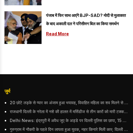
पंजाब में फिर साथ आएंगे BJP-SAD? मोदी से मुलाकात
के बाद अकाली दल ने परिसीमन बिल का किया समर्थन
Read More
जुर्म
20 छोटे लड़के से प्यार का अंजाम हुआ भयावह, विवाहित महिला का शव मिलने से मचा हड़कंप
राजधानी दिल्ली के नरेला में नशे की हालत में मर्सिडीज से तीन कारों को मारी टक्कर, बुजुर्ग महिला की मौत; हिरासत में आरोपी
Delhi News: इंद्रपुरी में अवैध जुए के अड्डे पर दिल्ली पुलिस का छापा, 15 जुआरियों को पकड़ा; ₹3.61 लाख नकद और अन्य सामान बरामद
गुरुग्राम में नौकरी के पहले दिन लापता हुआ युवक, नहर किनारे मिली कार; दिल्ली पुलिस ने दर्ज की FIR