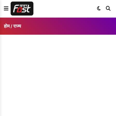
होम
राज्य
/