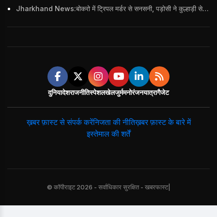
Jharkhand News:बोकरो में ट्रिपल मर्डर से सनसनी, पड़ोसी ने कुल्हाड़ी से पति-पत्नी और बहु की हत्या की
दुनिया
देश
राजनीति
स्पेशल
खेल
जुर्म
मनोरंजन
यात्रा
गैजेट
ख़बर फ़ास्ट से संपर्क करें
निजता की नीति
ख़बर फ़ास्ट के बारे में
इस्तेमाल की शर्तें
© कॉपीराइट 2026 - सर्वाधिकार सुरक्षित - खबरफास्ट|