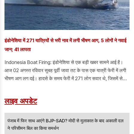
इंडोनेशिया में 271 यात्रियों से भरी नाव में लगी भीषण आग, 5 लोगों ने गवाई
जान; 41 लापता
Indonesia Boat Firing: इंडोनेशिया से एक बड़ी खबर सामने आई है।
आज 02 अगस्त रविवार सुबह पूर्वी जावा तट के पास एक यात्री फेरी में लगी
भीषण आग लग दई। हादसे के समय फेरी में 271 लोग सवार थे, जिसमें से
अभीतक 225 लोगों को सुरक्षित बचा लिया गया है। जानकारी के अनुसार,
इस हादसे में 5 लोगों की मौत हो चुकी हैं, जबकि 41 लोग अभी भी लापता
लाइव अपडेट
बताए जा रहे हैं।
पंजाब में फिर साथ आएंगे BJP-SAD? मोदी से मुलाकात के बाद अकाली दल
ने परिसीमन बिल का किया समर्थन