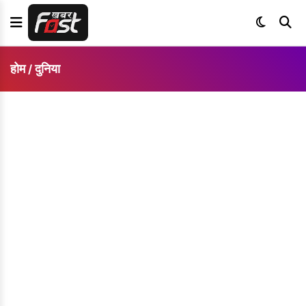
होम
दुनिया
/