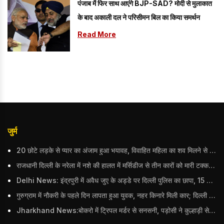
पंजाब में फिर साथ आएंगे BJP-SAD? मोदी से मुलाकात
के बाद अकाली दल ने परिसीमन बिल का किया समर्थन
Read More
जुर्म
20 छोटे लड़के से प्यार का अंजाम हुआ भयावह, विवाहित महिला का शव मिलने से मचा हड़कंप
राजधानी दिल्ली के नरेला में नशे की हालत में मर्सिडीज से तीन कारों को मारी टक्कर, बुजुर्ग महिला की मौत; हिरासत में आरोपी
Delhi News: इंद्रपुरी में अवैध जुए के अड्डे पर दिल्ली पुलिस का छापा, 15 जुआरियों को पकड़ा; ₹3.61 लाख नकद और अन्य सामान बरामद
गुरुग्राम में नौकरी के पहले दिन लापता हुआ युवक, नहर किनारे मिली कार; दिल्ली पुलिस ने दर्ज की FIR
Jharkhand News:बोकरो में ट्रिपल मर्डर से सनसनी, पड़ोसी ने कुल्हाड़ी से पति-पत्नी और बहु की हत्या की