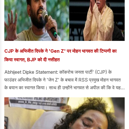
CJP के अभिजीत दिपके ने 'Gen Z' पर मोहन भागवत की टिप्पणी का
किया स्वागत, BJP को दी नसीहत
Abhijeet Dipke Statement: कॉकरोच जनता पार्टी' (CJP) के
फाउंडर अभिजीत दिपके ने 'जेन Z' के बचाव में RSS प्रमुख मोहन भागवत
के बयान का स्वागत किया। साथ ही उन्होंने भागवत से अपील की कि वे यह
सुनिश्चित करें कि BJP लीडरशिप और प्रधानमंत्री नरेंद्र मोदी विरोध कर
रहे छात्रों को "देश-विरोधी" न कहें।