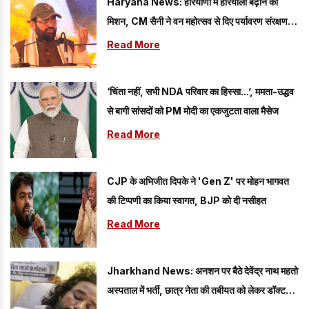
Haryana News: हरियाणा में हरियाली बढ़ाने का
मिशन, CM सैनी ने वन महोत्सव से दिए पर्यावरण संरक्षण के
मंत्र
Read More
‘चिंता नहीं, सभी NDA परिवार का हिस्सा...’, ममता-उद्धव
से बागी सांसदों को PM मोदी का एकजुटता वाला मैसेज
Read More
CJP के अभिजीत दिपके ने 'Gen Z' पर मोहन भागवत
की टिप्पणी का किया स्वागत, BJP को दी नसीहत
Read More
Jharkhand News: अनशन पर बैठे देवेंद्र नाथ महतो
अस्पताल में भर्ती, छात्र नेता की तबीयत को लेकर डॉक्टरों