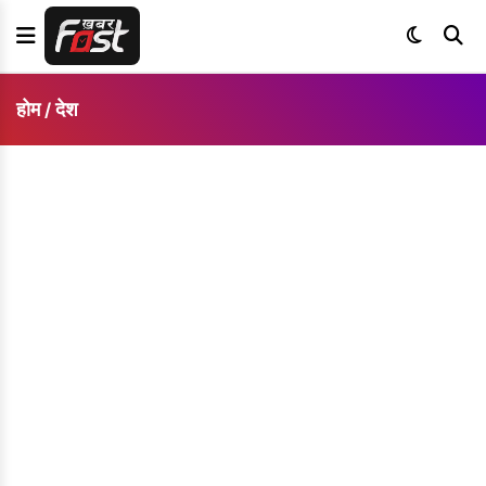
होम
देश
/