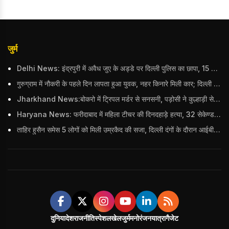
जुर्म
Delhi News: इंद्रपुरी में अवैध जुए के अड्डे पर दिल्ली पुलिस का छापा, 15 जुआरियों को पकड़ा; ₹3.61 लाख नकद और अन्य सामान बरामद
गुरुग्राम में नौकरी के पहले दिन लापता हुआ युवक, नहर किनारे मिली कार; दिल्ली पुलिस ने दर्ज की FIR
Jharkhand News:बोकरो में ट्रिपल मर्डर से सनसनी, पड़ोसी ने कुल्हाड़ी से पति-पत्नी और बहु की हत्या की
Haryana News: फरीदाबाद में महिला टीचर की दिनदहाड़े हत्या, 32 सेकेण्ड में 34 बार किया वार
ताहिर हुसैन समेस 5 लोगों को मिली उम्रकैद की सजा, दिल्ली दंगों के दौरान आईबी अधिकारी का किया था कत्ल
दुनिया
देश
राजनीति
स्पेशल
खेल
जुर्म
मनोरंजन
यात्रा
गैजेट