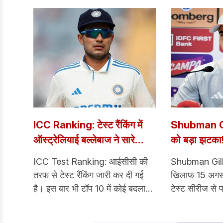
ICC Ranking: टेस्ट रैंकिंग में
Shubman Gi
ऑस्ट्रेलियाई बल्लेबाज ने सारे
को बड़ा झटका! 
दिग्गजों को पछाड़ा, कितने नंबर पर
सीरीज से पहले
ICC Test Ranking: आईसीसी की
Shubman Gill I
हैं शुभमन गिल
वॉर्म-अप मैच स
तरफ से टेस्ट रैंकिंग जारी कर दी गई
खिलाफ 15 अगस्त
है। इस बार भी टॉप 10 में कोई बदलाव
टेस्ट सीरीज से 
देखने को नहीं मिला लेकिन, पाकिस्तान
बड़ा झटका लगा ह
के कप्तान बाबर आजम ने लंबी छलांग
दौरान कप्तान शु