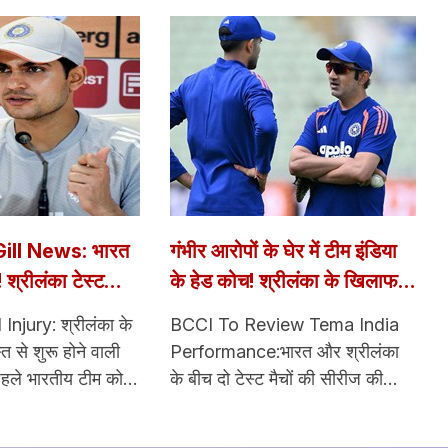
ll News: भारत
गंभीर आरोपों के घेर में टीम इंडिया
श्रीलंका टेस्ट
के हेड कोच! श्रीलंका के खिलाफ
 शुभमन गिल चोटिल,
टेस्ट सीरीज भारत के लिए 'करो या
njury: श्रीलंका के
BCCI To Review Tema India
े बाहर
मरो'
 से शुरू होने वाली
Performance:भारत और श्रीलंका
पहले भारतीय टीम को
के बीच दो टेस्ट मैचों की सीरीज की
ै। प्रैक्टिस सेशन के
शुरुआत 15 अगस्त से होने जा रही है।
भमन गिल के दाहिने
ये सीरीज भारत के लिए करो या मरो होने