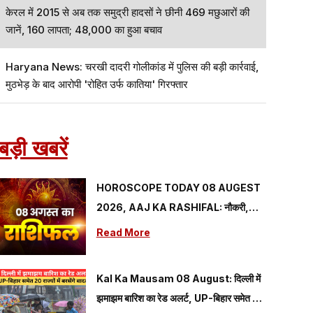
केरल में 2015 से अब तक समुद्री हादसों ने छीनी 469 मछुआरों की
जानें, 160 लापता; 48,000 का हुआ बचाव
Haryana News: चरखी दादरी गोलीकांड में पुलिस की बड़ी कार्रवाई,
मुठभेड़ के बाद आरोपी 'रोहित उर्फ कातिया' गिरफ्तार
बड़ी खबरें
HOROSCOPE TODAY 08 AUGEST
2026, AAJ KA RASHIFAL: नौकरी,
व्यापार, धन और परिवार के लिए कैसा रहेगा आज का
Read More
दिन, जानें अपनी राशि
Kal Ka Mausam 08 August: दिल्ली में
झमाझम बारिश का रेड अलर्ट, UP-बिहार समेत 20