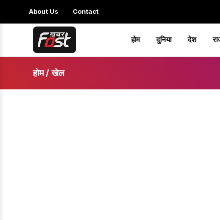
About Us
Contact
होम
दुनिया
देश
रा
होम
/
खेल