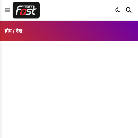
होम
देश
/