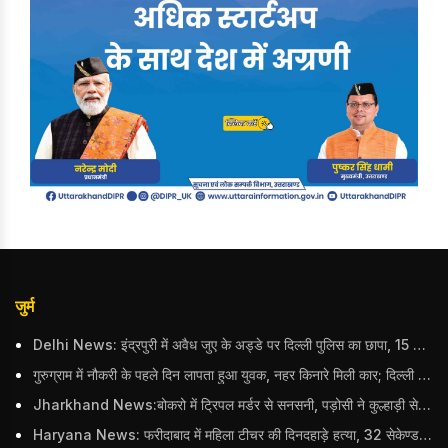
जुर्म
Delhi News: इंद्रपुरी में अवैध जुए के अड्डे पर दिल्ली पुलिस का छापा, 15 जुआरियों को पकड़ा; ₹3.61 लाख नकद और अन्य सामान बरामद
गुरुग्राम में नौकरी के पहले दिन लापता हुआ युवक, नहर किनारे मिली कार; दिल्ली पुलिस ने दर्ज की FIR
Jharkhand News:बोकरो में ट्रिपल मर्डर से सनसनी, पड़ोसी ने कुल्हाड़ी से पति-पत्नी और बहु की हत्या की
Haryana News: फरीदाबाद में महिला टीचर की दिनदहाड़े हत्या, 32 सेकेण्ड में 34 बार किया वार