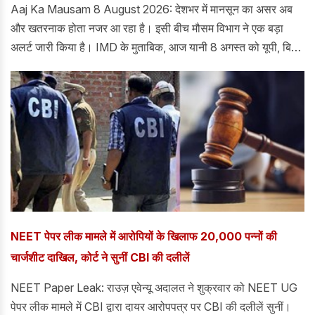
Aaj Ka Mausam 8 August 2026: देशभर में मानसून का असर अब
और खतरनाक होता नजर आ रहा है। इसी बीच मौसम विभाग ने एक बड़ा
अलर्ट जारी किया है। IMD के मुताबिक, आज यानी 8 अगस्त को यूपी, बिहार
समेत 15 राज्यों में भारी बारिश, आंधी और तेज हवाओं का अलर्ट जारी किया
है। कई इलाकों में 60 किलोमीटर प्रति घंटे तक की रफ्तार से हवाएं चल
सकती हैं, जबकि कुछ राज्यों में ओलावृष्टि की भी चेतावनी दी गई है। तेज
आंधी के चलते पेड़ और बिजली के खंभे गिरने का खतरा बना हुआ है, वहीं
मूसलाधार बारिश से निचले इलाकों में जलभराव और किसानों की फसलों को
नुकसान की आशंका है। ऐसे में मौसम विभाग ने लोगों को सतर्क रहने और
खराब मौसम के दौरान सुरक्षित स्थानों पर रहने की सलाह दी है।
NEET पेपर लीक मामले में आरोपियों के खिलाफ 20,000 पन्नों की
चार्जशीट दाखिल, कोर्ट ने सुनीं CBI की दलीलें
NEET Paper Leak: राउज़ एवेन्यू अदालत ने शुक्रवार को NEET UG
पेपर लीक मामले में CBI द्वारा दायर आरोपपत्र पर CBI की दलीलें सुनीं।