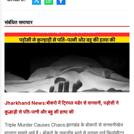
संबंधित समाचार
Jharkhand News:बोकरो में ट्रिपल मर्डर से सनसनी, पड़ोसी ने
कुल्हाड़ी से पति-पत्नी और बहु की हत्या की
Triple Murder Causes Chaos:झारखंड के बोकारो से सनसनीखेज
वारदात सामने आई है। बोकरो के नावाडीह थाने से लगभग ढाई किलोमीटर