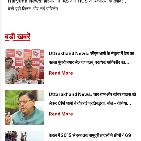
Haryana News: हरियाणा में IAS और HCS अधिकारियों के तबादले,
देखें पूरी लिस्ट और नई पोस्टिंग
बड़ी खबरें
Uttrakhand News: सीएम धामी के नेतृत्व में देश का
पहला र्पुनर्रोजगार सेल का गठन,प्रत्येक अग्निवीर का
रोजगार
Read More
Uttarakhand News: चार धाम और कांवर यात्रा को
लेकर CM धामी ने दोहराई प्रतिबद्धता, बोले – तीर्थयात्रियों
की सुरक्षा...
Read More
केरल में 2015 से अब तक समुद्री हादसों ने छीनी 469