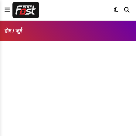
होम
जुर्म
/