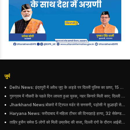
जुर्म
Delhi News: इंद्रपुरी में अवैध जुए के अड्डे पर दिल्ली पुलिस का छापा, 15 जुआरियों को पकड़ा; ₹3.61 लाख नकद और अन्य सामान बरामद
गुरुग्राम में नौकरी के पहले दिन लापता हुआ युवक, नहर किनारे मिली कार; दिल्ली पुलिस ने दर्ज की FIR
Jharkhand News:बोकरो में ट्रिपल मर्डर से सनसनी, पड़ोसी ने कुल्हाड़ी से पति-पत्नी और बहु की हत्या की
Haryana News: फरीदाबाद में महिला टीचर की दिनदहाड़े हत्या, 32 सेकेण्ड में 34 बार किया वार
ताहिर हुसैन समेस 5 लोगों को मिली उम्रकैद की सजा, दिल्ली दंगों के दौरान आईबी अधिकारी का किया था कत्ल