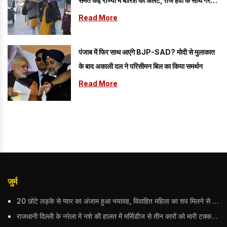
समेत कई राज्यों में बारिश का अलर्ट, तेज हवा के साथ गरज-
चमक की चेतावनी
Read More
पंजाब में फिर साथ आएंगे BJP-SAD? मोदी से मुलाकात
के बाद अकाली दल ने परिसीमन बिल का किया समर्थन
Read More
जुर्म
20 छोटे लड़के से प्यार का अंजाम हुआ भयावह, विवाहित महिला का शव मिलने से मचा हड़कंप
राजधानी दिल्ली के नरेला में नशे की हालत में मर्सिडीज से तीन कारों को मारी टक्कर, बुजुर्ग महिला की मौत; हिरासत में आरोपी