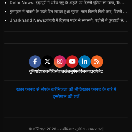
Delhi News: इंद्रपुरी में अवैध जुए के अड्डे पर दिल्ली पुलिस का छापा, 15 जुआरियों को पकड़ा; ₹3.61 लाख नकद और अन्य सामान बरामद
गुरुग्राम में नौकरी के पहले दिन लापता हुआ युवक, नहर किनारे मिली कार; दिल्ली पुलिस ने दर्ज की FIR
Jharkhand News:बोकरो में ट्रिपल मर्डर से सनसनी, पड़ोसी ने कुल्हाड़ी से पति-पत्नी और बहु की हत्या की
दुनिया
देश
राजनीति
स्पेशल
खेल
जुर्म
मनोरंजन
यात्रा
गैजेट
ख़बर फ़ास्ट से संपर्क करें
निजता की नीति
ख़बर फ़ास्ट के बारे में
इस्तेमाल की शर्तें
© कॉपीराइट 2026 - सर्वाधिकार सुरक्षित - खबरफास्ट|