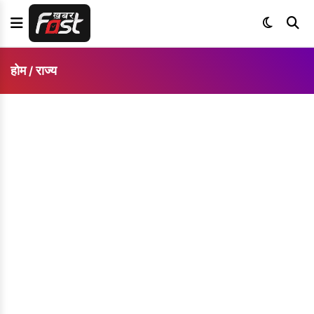
होम
राज्य
/