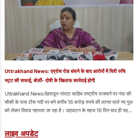
कॉलेज एवं अस्पताल में भर्ती कराया गया है।
Uttrakhand News: एप्रोच रोड धंसने के बाद आरोपों में घिरी रुचि
भट्ट की सफाई, बोलीं- दोषी के खिलाफ कार्रवाई होगी
Uttrakhand News:देहरादून-पांवटा साहिब राष्ट्रीय राजमार्ग पर नंदा की
चौकी के पास टोंस नदी पर बने करीब 16 करोड़ रुपये की लागत वाले नए पुल
को लेकर विवाद गहराता जा रहा है। उद्घाटन के महज 16 दिन बाद ही पहली
मानसूनी बारिश में पुल की एप्रोच रोड धंसने से निर्माण की गुणवत्ता पर गंभीर
सवाल खड़े हो गए हैं।
लाइव अपडेट