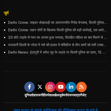
जुर्म
Delhi Crime: साइबर धोखाधड़ी का अंतरराज्यीय गिरोह बेनकाब, दिल्ली पुलिस ने 9 आरोपियों को दबोचा; भारी मात्रा में सामान बरामद
Delhi Crime: वाहन चोरी के खिलाफ दिल्ली पुलिस की बड़ी कार्रवाई, एक आरोपी गिरफ्तार; कुल 8 गाड़ियां बरामद
20 छोटे लड़के से प्यार का अंजाम हुआ भयावह, विवाहित महिला का शव मिलने से मचा हड़कंप
राजधानी दिल्ली के नरेला में नशे की हालत में मर्सिडीज से तीन कारों को मारी टक्कर, बुजुर्ग महिला की मौत; हिरासत में आरोपी
Delhi News: इंद्रपुरी में अवैध जुए के अड्डे पर दिल्ली पुलिस का छापा, 15 जुआरियों को पकड़ा; ₹3.61 लाख नकद और अन्य सामान बरामद
दुनिया
देश
राजनीति
स्पेशल
खेल
जुर्म
मनोरंजन
यात्रा
गैजेट
ख़बर फ़ास्ट से संपर्क करें
निजता की नीति
ख़बर फ़ास्ट के बारे में