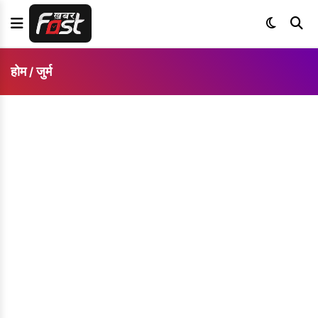
होम
जुर्म
/