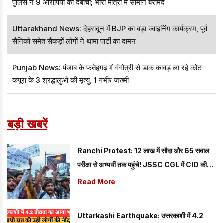
पुलिस ने 9 आरोपियों को दबोचा; भारी मात्रा में सामान बरामद
Uttarakhand News: देहरादून में BJP का बड़ा ज्वाइनिंग कार्यक्रम, पूर्व
सैनिकों समेत सैकड़ों लोगों ने थामा पार्टी का दामन
Punjab News: पंजाब के फतेहगढ़ में गंगोत्री से डाक कावड़ ला रहे कोट
कपूरा के 3 श्रद्धालुओं की मृत्यु, 1 गंभीर जख्मी
बड़ी खबरें
Ranchi Protest: 12 लाख में सौदा और 65 सवाल
परीक्षा से अभ्यर्थी तक पहुंचे! JSSC CGL में CID की
जांच में खुलासा
Read More
Uttarkashi Earthquake: उत्तरकाशी में 4.2