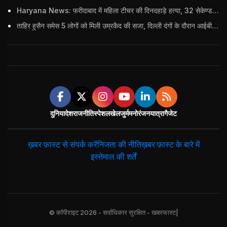
Haryana News: फरीदाबाद में महिला टीचर की दिनदहाड़े हत्या, 32 सेकेण्ड में 34 बार किया वार
ताहिर हुसैन समेस 5 लोगों को मिली उम्रकैद की सजा, दिल्ली दंगों के दौरान आईबी अधिकारी का किया था कत्ल
दुनिया
देश
राजनीति
स्पेशल
खेल
जुर्म
मनोरंजन
यात्रा
गैजेट
ख़बर फ़ास्ट से संपर्क करें
निजता की नीति
ख़बर फ़ास्ट के बारे में
इस्तेमाल की शर्तें
© कॉपीराइट 2026 - सर्वाधिकार सुरक्षित - खबरफास्ट|