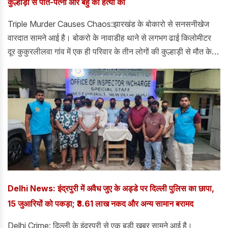
कुल्हाड़ी से पति-पत्नी और बहु की हत्या की
Triple Murder Causes Chaos:झारखंड के बोकारो से सनसनीखेज
वारदात सामने आई है। बोकरो के नावाडीह थाने से लगभग ढाई किलोमीटर
दूर कुकुरलीलवा गांव में एक ही परिवार के तीन लोगों की कुल्हाड़ी से मौत के
घाट उतारा दिया गया है। बताया जा रहा है कि ये घटना सुबह 8 बजे की है।
Delhi News: इंद्रपुरी में अवैध जुए के अड्डे पर दिल्ली पुलिस का छापा,
15 जुआरियों को पकड़ा; ₹3.61 लाख नकद और अन्य सामान बरामद
Delhi Crime: दिल्ली के इंद्रपुरी से एक बड़ी खबर सामने आई है।