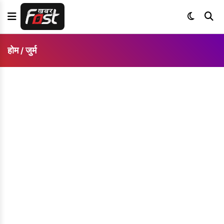
होम
जुर्म
/