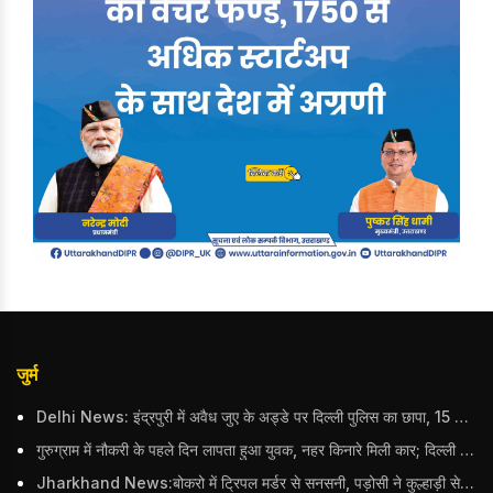
जुर्म
Delhi News: इंद्रपुरी में अवैध जुए के अड्डे पर दिल्ली पुलिस का छापा, 15 जुआरियों को पकड़ा; ₹3.61 लाख नकद और अन्य सामान बरामद
गुरुग्राम में नौकरी के पहले दिन लापता हुआ युवक, नहर किनारे मिली कार; दिल्ली पुलिस ने दर्ज की FIR
Jharkhand News:बोकरो में ट्रिपल मर्डर से सनसनी, पड़ोसी ने कुल्हाड़ी से पति-पत्नी और बहु की हत्या की