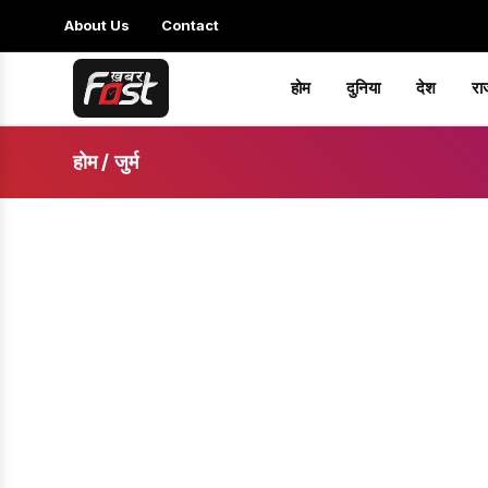
About Us
Contact
होम
दुनिया
देश
रा
होम
/
जुर्म