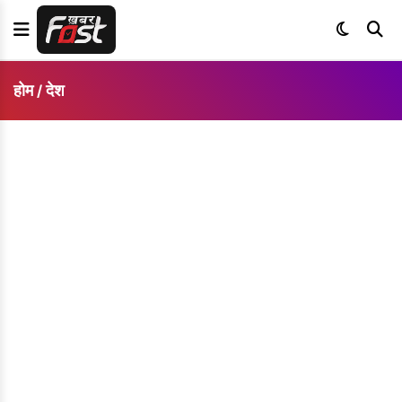
होम
देश
/