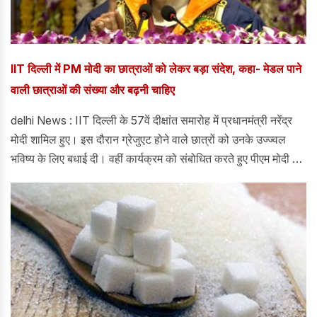
IIT दिल्ली में PM मोदी का छात्राओं को लेकर बड़ा संदेश, कहा- मेडल पाने
वाली छात्राओं की संख्या और बढ़नी चाहिए
delhi News : IIT दिल्ली के 57वें दीक्षांत समारोह में प्रधानमंत्री नरेंद्र
मोदी शामिल हुए। इस दौरान ग्रेजुएट होने वाले छात्रों को उनके उज्ज्वल
भविष्य के लिए बधाई दी। वहीं कार्यक्रम को संबोधित करते हुए पीएम मोदी ने
कहा कि जिंदगी का नया अध्याय शुरू करने से पहले वे पीछे मुड़कर अपने
शिक्षकों और सपोर्ट स्टाफ का आभार जरूर जताएं, जिन्होंने उनकी सफलता में
अहम भूमिका निभाई। समारोह में प्रधानमंत्री ने मेधावी छात्रों को संस्थान के
प्रतिष्ठित सम्मान भी प्रदान किए, जिनमें प्रेसिडेंट्स गोल्ड मेडल, डायरेक्टर्स
गोल्ड मेडल, शंकर दयाल शर्मा गोल्ड मेडल और परफेक्ट टेन गोल्ड मेडल
शामिल रहे।