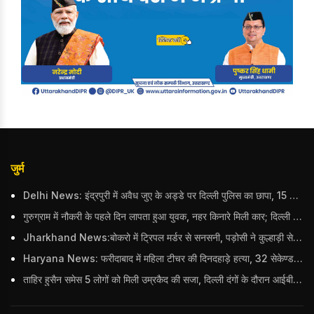
जुर्म
Delhi News: इंद्रपुरी में अवैध जुए के अड्डे पर दिल्ली पुलिस का छापा, 15 जुआरियों को पकड़ा; ₹3.61 लाख नकद और अन्य सामान बरामद
गुरुग्राम में नौकरी के पहले दिन लापता हुआ युवक, नहर किनारे मिली कार; दिल्ली पुलिस ने दर्ज की FIR
Jharkhand News:बोकरो में ट्रिपल मर्डर से सनसनी, पड़ोसी ने कुल्हाड़ी से पति-पत्नी और बहु की हत्या की
Haryana News: फरीदाबाद में महिला टीचर की दिनदहाड़े हत्या, 32 सेकेण्ड में 34 बार किया वार
ताहिर हुसैन समेस 5 लोगों को मिली उम्रकैद की सजा, दिल्ली दंगों के दौरान आईबी अधिकारी का किया था कत्ल