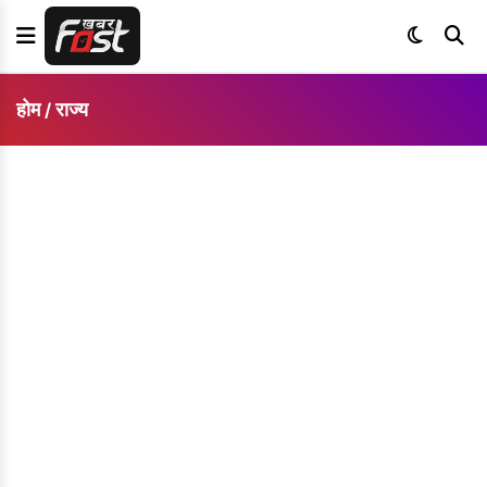
होम
राज्य
/