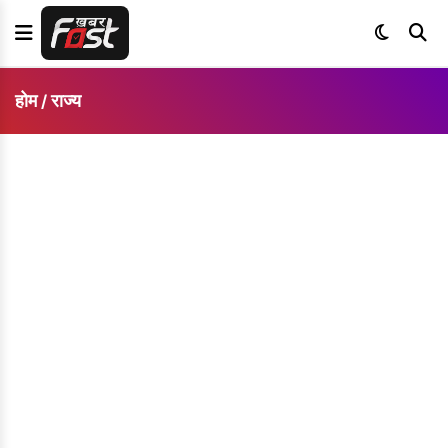
होम
राज्य
/