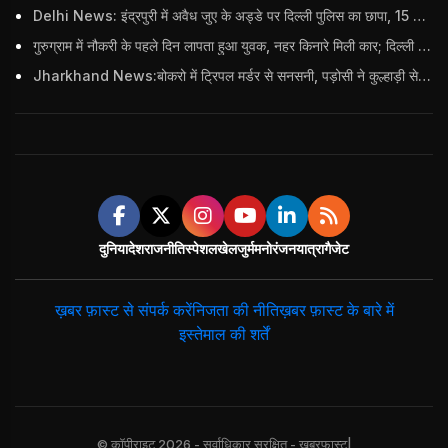
Delhi News: इंद्रपुरी में अवैध जुए के अड्डे पर दिल्ली पुलिस का छापा, 15 जुआरियों को पकड़ा; ₹3.61 लाख नकद और अन्य सामान बरामद
गुरुग्राम में नौकरी के पहले दिन लापता हुआ युवक, नहर किनारे मिली कार; दिल्ली पुलिस ने दर्ज की FIR
Jharkhand News:बोकरो में ट्रिपल मर्डर से सनसनी, पड़ोसी ने कुल्हाड़ी से पति-पत्नी और बहु की हत्या की
दुनिया
देश
राजनीति
स्पेशल
खेल
जुर्म
मनोरंजन
यात्रा
गैजेट
ख़बर फ़ास्ट से संपर्क करें
निजता की नीति
ख़बर फ़ास्ट के बारे में
इस्तेमाल की शर्तें
© कॉपीराइट 2026 - सर्वाधिकार सुरक्षित - खबरफास्ट|