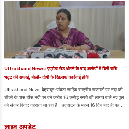
कॉलेज एवं अस्पताल में भर्ती कराया गया है।
Uttrakhand News: एप्रोच रोड धंसने के बाद आरोपों में घिरी रुचि
भट्ट की सफाई, बोलीं- दोषी के खिलाफ कार्रवाई होगी
Uttrakhand News:देहरादून-पांवटा साहिब राष्ट्रीय राजमार्ग पर नंदा की
चौकी के पास टोंस नदी पर बने करीब 16 करोड़ रुपये की लागत वाले नए पुल
को लेकर विवाद गहराता जा रहा है। उद्घाटन के महज 16 दिन बाद ही पहली
मानसूनी बारिश में पुल की एप्रोच रोड धंसने से निर्माण की गुणवत्ता पर गंभीर
सवाल खड़े हो गए हैं।
लाइव अपडेट