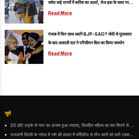
समेत कई राज्यों में बारिश का अलर्ट, तेज हवा के साथ गरज-
चमक की चेतावनी
Read More
पंजाब में फिर साथ आएंगे BJP-SAD? मोदी से मुलाकात
के बाद अकाली दल ने परिसीमन बिल का किया समर्थन
Read More
जुर्म
20 छोटे लड़के से प्यार का अंजाम हुआ भयावह, विवाहित महिला का शव मिलने से मचा हड़कंप
राजधानी दिल्ली के नरेला में नशे की हालत में मर्सिडीज से तीन कारों को मारी टक्कर, बुजुर्ग महिला की मौत; हिरासत में आरोपी