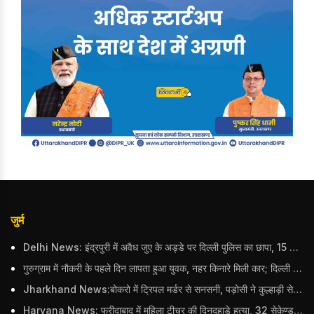
जुर्म
Delhi News: इंद्रपुरी में अवैध जुए के अड्डे पर दिल्ली पुलिस का छापा, 15 जुआरियों को पकड़ा; ₹3.61 लाख नकद और अन्य सामान बरामद
गुरुग्राम में नौकरी के पहले दिन लापता हुआ युवक, नहर किनारे मिली कार; दिल्ली पुलिस ने दर्ज की FIR
Jharkhand News:बोकरो में ट्रिपल मर्डर से सनसनी, पड़ोसी ने कुल्हाड़ी से पति-पत्नी और बहु की हत्या की
Haryana News: फरीदाबाद में महिला टीचर की दिनदहाड़े हत्या, 32 सेकेण्ड में 34 बार किया वार