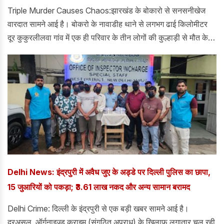
Triple Murder Causes Chaos:झारखंड के बोकारो से सनसनीखेज
वारदात सामने आई है। बोकरो के नावाडीह थाने से लगभग ढाई किलोमीटर
दूर कुकुरलीलवा गांव में एक ही परिवार के तीन लोगों की कुल्हाड़ी से मौत के
घाट उतारा दिया गया है। बताया जा रहा है कि ये घटना सुबह 8 बजे की है।
Delhi News: इंद्रपुरी में अवैध जुए के अड्डे पर दिल्ली पुलिस का छापा,
15 जुआरियों को पकड़ा; ₹3.61 लाख नकद और अन्य सामान बरामद
Delhi Crime: दिल्ली के इंद्रपुरी से एक बड़ी खबर सामने आई है।
दरअसल, ऑर्गनाइज़्ड क्राइम (संगठित अपराध) के खिलाफ लगातार चल रही